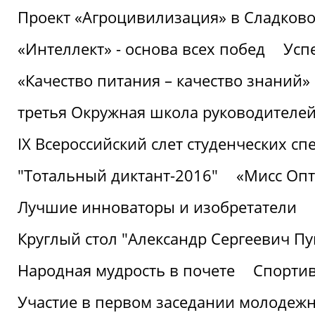
Проект «Агроцивилизация» в Сладков
«Интеллект» - основа всех побед
Успе
«Качество питания – качество знаний»
третья Окружная школа руководителей
IХ Всероссийский слет студенческих 
"Тотальный диктант-2016"
«Мисс Опт
Лучшие инноваторы и изобретатели
Круглый стол "Александр Сергеевич П
Народная мудрость в почете
Спорти
Участие в первом заседании молодеж