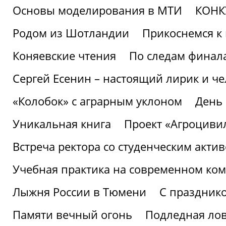
Основы моделирования в МТИ
КОНК
Родом из Шотландии
Прикоснемся к 
Коняевские чтения
По следам финала
Сергей Есенин – настоящий лирик и че
«Колобок» с аграрным уклоном
День
Уникальная книга
Проект «Агроциви
Встреча ректора со студенческим акти
Учебная практика на современном ко
Лыжня России в Тюмени
С праздник
Памяти вечный огонь
Подледная ло