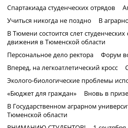
Спартакиада студенческих отрядов
А
Учиться никогда не поздно
В аграрн
В Тюмени состоится слет студенческих
движения в Тюменской области
Персональное дело ректора
Форум в
Вперед, на легкоатлетический кросс
Эколого-биологические проблемы испо
«Бюджет для граждан»
Вновь в призе
В Государственном аграрном университ
Тюменской области
ВНИМАНИЮ СТУДЕНТОВ!
1 сентября