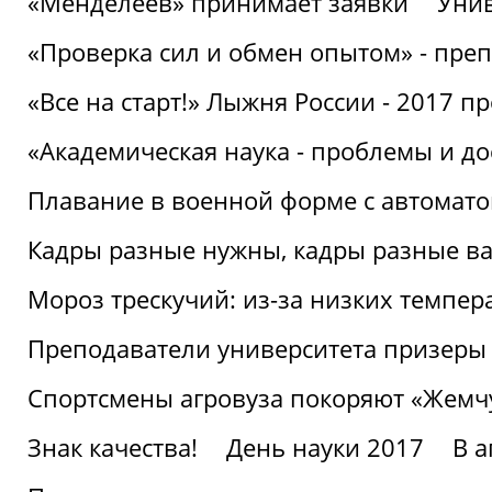
«Менделеев» принимает заявки
Унив
«Проверка сил и обмен опытом» - преп
«Все на старт!» Лыжня России - 2017 п
«Академическая наука - проблемы и д
Плавание в военной форме с автоматом
Кадры разные нужны, кадры разные в
Мороз трескучий: из-за низких темпер
Преподаватели университета призеры
Спортсмены агровуза покоряют «Жем
Знак качества!
День науки 2017
В 