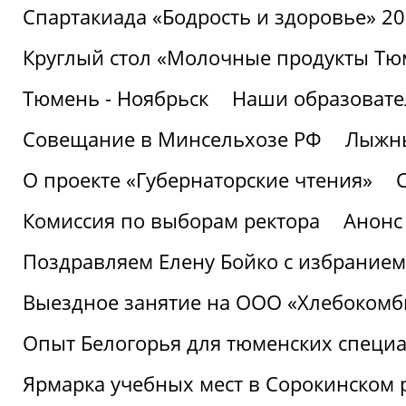
Спартакиада «Бодрость и здоровье» 2
Круглый стол «Молочные продукты Тюм
Тюмень - Ноябрьск
Наши образовате
Совещание в Минсельхозе РФ
Лыжны
О проекте «Губернаторские чтения»
Комиссия по выборам ректора
Анонс
Поздравляем Елену Бойко с избранием
Выездное занятие на ООО «Хлебокомб
Опыт Белогорья для тюменских специ
Ярмарка учебных мест в Сорокинском 