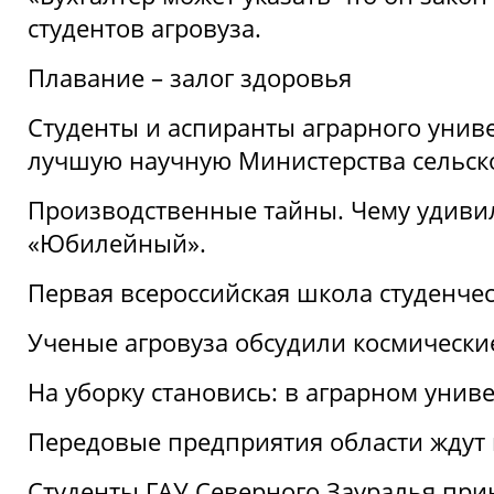
студентов агровуза.
Плавание – залог здоровья
Студенты и аспиранты аграрного униве
лучшую научную Министерства сельско
Производственные тайны. Чему удивил
«Юбилейный».
Первая всероссийская школа студенче
Ученые агровуза обсудили космически
На уборку становись: в аграрном унив
Передовые предприятия области ждут н
Студенты ГАУ Северного Зауралья прин