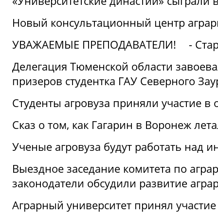
«Университетские династии» сыграли 
Новый консультационный центр аграрно
УВАЖАЕМЫЕ ПРЕПОДАВАТЕЛИ!
- Ста
Делегация Тюменской области завоевал
призеров студентка ГАУ Северного Зау
Студенты агровуза приняли участие в 
Сказ о том, как Гагарин в Воронеж лета
Ученые агровуза будут работать над 
Выездное заседание комитета по агр
законодатели обсудили развитие агра
Аграрный университет принял участие в