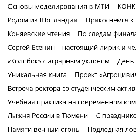
Основы моделирования в МТИ
КОНК
Родом из Шотландии
Прикоснемся к 
Коняевские чтения
По следам финала
Сергей Есенин – настоящий лирик и че
«Колобок» с аграрным уклоном
День
Уникальная книга
Проект «Агроциви
Встреча ректора со студенческим акти
Учебная практика на современном ко
Лыжня России в Тюмени
С праздник
Памяти вечный огонь
Подледная ло