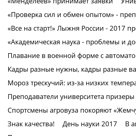
«Менделеев» принимает заявки
Унив
«Проверка сил и обмен опытом» - преп
«Все на старт!» Лыжня России - 2017 п
«Академическая наука - проблемы и д
Плавание в военной форме с автоматом
Кадры разные нужны, кадры разные в
Мороз трескучий: из-за низких темпер
Преподаватели университета призеры
Спортсмены агровуза покоряют «Жем
Знак качества!
День науки 2017
В 