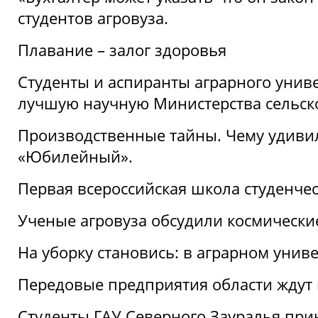
студентов агровуза.
Плавание – залог здоровья
Студенты и аспиранты аграрного униве
лучшую научную Министерства сельско
Производственные тайны. Чему удивил
«Юбилейный».
Первая всероссийская школа студенче
Ученые агровуза обсудили космически
На уборку становись: в аграрном унив
Передовые предприятия области ждут н
Студенты ГАУ Северного Зауралья прин