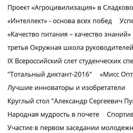
Проект «Агроцивилизация» в Сладков
«Интеллект» - основа всех побед
Успе
«Качество питания – качество знаний»
третья Окружная школа руководителей
IХ Всероссийский слет студенческих 
"Тотальный диктант-2016"
«Мисс Опт
Лучшие инноваторы и изобретатели
Круглый стол "Александр Сергеевич П
Народная мудрость в почете
Спорти
Участие в первом заседании молодеж