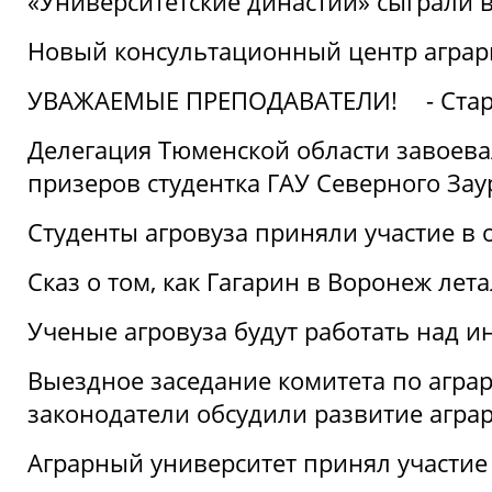
«Университетские династии» сыграли 
Новый консультационный центр аграрно
УВАЖАЕМЫЕ ПРЕПОДАВАТЕЛИ!
- Ста
Делегация Тюменской области завоевал
призеров студентка ГАУ Северного Зау
Студенты агровуза приняли участие в 
Сказ о том, как Гагарин в Воронеж лета
Ученые агровуза будут работать над 
Выездное заседание комитета по агр
законодатели обсудили развитие агра
Аграрный университет принял участие в