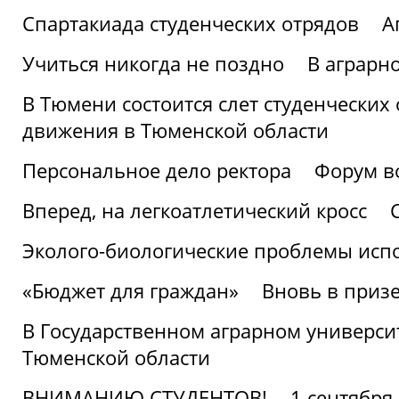
Спартакиада студенческих отрядов
А
Учиться никогда не поздно
В аграрн
В Тюмени состоится слет студенческих
движения в Тюменской области
Персональное дело ректора
Форум в
Вперед, на легкоатлетический кросс
Эколого-биологические проблемы испо
«Бюджет для граждан»
Вновь в призе
В Государственном аграрном университ
Тюменской области
ВНИМАНИЮ СТУДЕНТОВ!
1 сентября