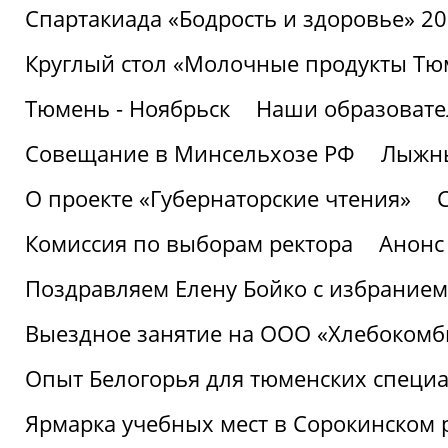
Спартакиада «Бодрость и здоровье» 2
Круглый стол «Молочные продукты Тюм
Тюмень - Ноябрьск
Наши образовате
Совещание в Минсельхозе РФ
Лыжны
О проекте «Губернаторские чтения»
Комиссия по выборам ректора
Анонс
Поздравляем Елену Бойко с избранием
Выездное занятие на ООО «Хлебокомб
Опыт Белогорья для тюменских специ
Ярмарка учебных мест в Сорокинском 