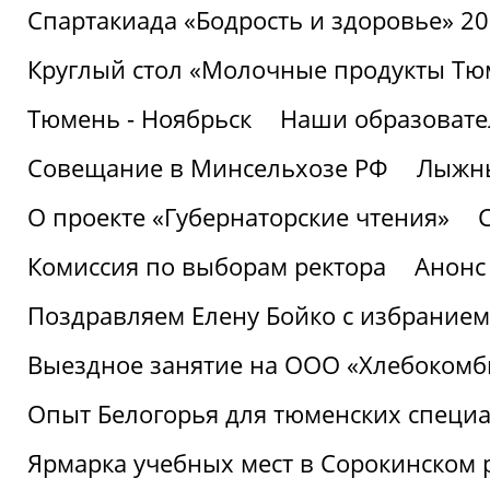
Спартакиада «Бодрость и здоровье» 2
Круглый стол «Молочные продукты Тюм
Тюмень - Ноябрьск
Наши образовате
Совещание в Минсельхозе РФ
Лыжны
О проекте «Губернаторские чтения»
Комиссия по выборам ректора
Анонс
Поздравляем Елену Бойко с избранием
Выездное занятие на ООО «Хлебокомб
Опыт Белогорья для тюменских специ
Ярмарка учебных мест в Сорокинском 