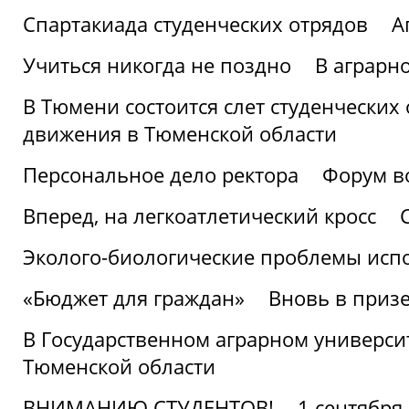
Спартакиада студенческих отрядов
А
Учиться никогда не поздно
В аграрн
В Тюмени состоится слет студенческих
движения в Тюменской области
Персональное дело ректора
Форум в
Вперед, на легкоатлетический кросс
Эколого-биологические проблемы испо
«Бюджет для граждан»
Вновь в призе
В Государственном аграрном университ
Тюменской области
ВНИМАНИЮ СТУДЕНТОВ!
1 сентября