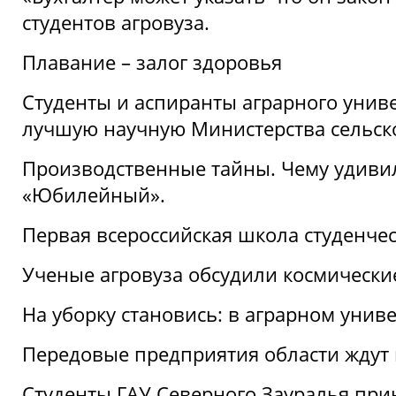
студентов агровуза.
Плавание – залог здоровья
Студенты и аспиранты аграрного униве
лучшую научную Министерства сельско
Производственные тайны. Чему удивил
«Юбилейный».
Первая всероссийская школа студенче
Ученые агровуза обсудили космически
На уборку становись: в аграрном унив
Передовые предприятия области ждут н
Студенты ГАУ Северного Зауралья прин