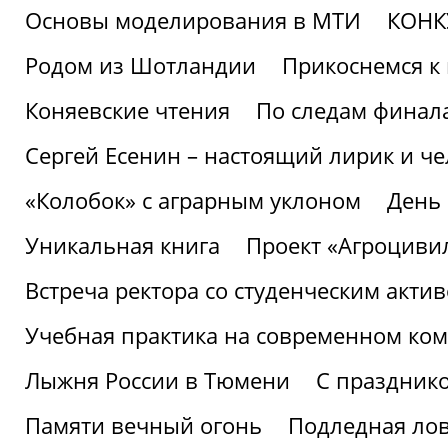
Основы моделирования в МТИ
КОНК
Родом из Шотландии
Прикоснемся к 
Коняевские чтения
По следам финала
Сергей Есенин – настоящий лирик и че
«Колобок» с аграрным уклоном
День
Уникальная книга
Проект «Агроциви
Встреча ректора со студенческим акти
Учебная практика на современном ко
Лыжня России в Тюмени
С праздник
Памяти вечный огонь
Подледная ло