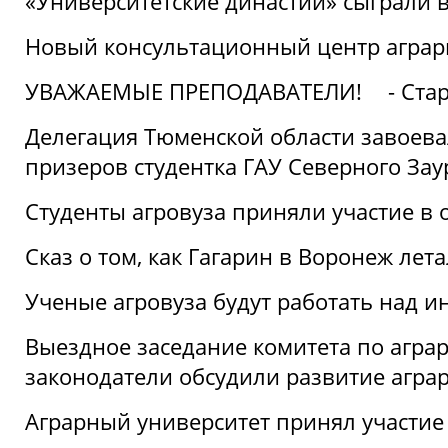
«Университетские династии» сыграли 
Новый консультационный центр аграрно
УВАЖАЕМЫЕ ПРЕПОДАВАТЕЛИ!
- Ста
Делегация Тюменской области завоевал
призеров студентка ГАУ Северного Зау
Студенты агровуза приняли участие в 
Сказ о том, как Гагарин в Воронеж лета
Ученые агровуза будут работать над 
Выездное заседание комитета по агр
законодатели обсудили развитие агра
Аграрный университет принял участие в