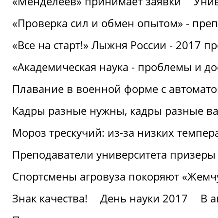
«Менделеев» принимает заявки
Унив
«Проверка сил и обмен опытом» - преп
«Все на старт!» Лыжня России - 2017 п
«Академическая наука - проблемы и д
Плавание в военной форме с автоматом
Кадры разные нужны, кадры разные в
Мороз трескучий: из-за низких темпер
Преподаватели университета призеры
Спортсмены агровуза покоряют «Жем
Знак качества!
День науки 2017
В 