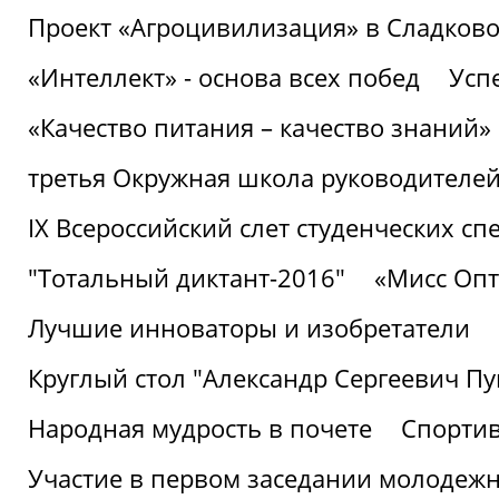
Проект «Агроцивилизация» в Сладков
«Интеллект» - основа всех побед
Успе
«Качество питания – качество знаний»
третья Окружная школа руководителей
IХ Всероссийский слет студенческих 
"Тотальный диктант-2016"
«Мисс Опт
Лучшие инноваторы и изобретатели
Круглый стол "Александр Сергеевич П
Народная мудрость в почете
Спорти
Участие в первом заседании молодеж