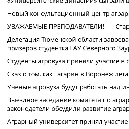
«Университетские династии» сыграли 
Новый консультационный центр аграрно
УВАЖАЕМЫЕ ПРЕПОДАВАТЕЛИ!
- Ста
Делегация Тюменской области завоевал
призеров студентка ГАУ Северного Зау
Студенты агровуза приняли участие в 
Сказ о том, как Гагарин в Воронеж лета
Ученые агровуза будут работать над 
Выездное заседание комитета по агр
законодатели обсудили развитие агра
Аграрный университет принял участие в