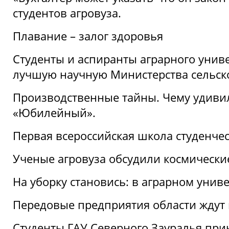
студентов агровуза.
Плавание – залог здоровья
Студенты и аспиранты аграрного униве
лучшую научную Министерства сельско
Производственные тайны. Чему удивил
«Юбилейный».
Первая всероссийская школа студенче
Ученые агровуза обсудили космически
На уборку становись: в аграрном унив
Передовые предприятия области ждут н
Студенты ГАУ Северного Зауралья прин