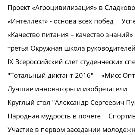
Проект «Агроцивилизация» в Сладков
«Интеллект» - основа всех побед
Успе
«Качество питания – качество знаний»
третья Окружная школа руководителей
IХ Всероссийский слет студенческих 
"Тотальный диктант-2016"
«Мисс Опт
Лучшие инноваторы и изобретатели
Круглый стол "Александр Сергеевич П
Народная мудрость в почете
Спорти
Участие в первом заседании молодеж