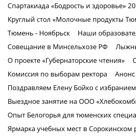
Спартакиада «Бодрость и здоровье» 2
Круглый стол «Молочные продукты Тюм
Тюмень - Ноябрьск
Наши образовате
Совещание в Минсельхозе РФ
Лыжны
О проекте «Губернаторские чтения»
Комиссия по выборам ректора
Анонс
Поздравляем Елену Бойко с избранием
Выездное занятие на ООО «Хлебокомб
Опыт Белогорья для тюменских специ
Ярмарка учебных мест в Сорокинском 