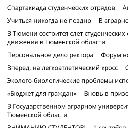
Спартакиада студенческих отрядов
А
Учиться никогда не поздно
В аграрн
В Тюмени состоится слет студенческих
движения в Тюменской области
Персональное дело ректора
Форум в
Вперед, на легкоатлетический кросс
Эколого-биологические проблемы испо
«Бюджет для граждан»
Вновь в призе
В Государственном аграрном университ
Тюменской области
ВНИМАНИЮ СТУДЕНТОВ!
1 сентября