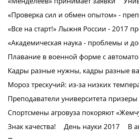
«Менделеев» принимает заявки
Унив
«Проверка сил и обмен опытом» - преп
«Все на старт!» Лыжня России - 2017 п
«Академическая наука - проблемы и д
Плавание в военной форме с автоматом
Кадры разные нужны, кадры разные в
Мороз трескучий: из-за низких темпер
Преподаватели университета призеры
Спортсмены агровуза покоряют «Жем
Знак качества!
День науки 2017
В 