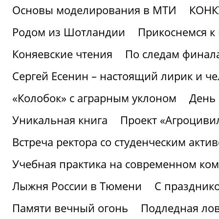
Основы моделирования в МТИ
КОНК
Родом из Шотландии
Прикоснемся к 
Коняевские чтения
По следам финала
Сергей Есенин – настоящий лирик и че
«Колобок» с аграрным уклоном
День
Уникальная книга
Проект «Агроциви
Встреча ректора со студенческим акти
Учебная практика на современном ко
Лыжня России в Тюмени
С праздник
Памяти вечный огонь
Подледная ло