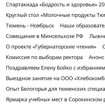
Спартакиада «Бодрость и здоровье» 2
Круглый стол «Молочные продукты Тюм
Тюмень - Ноябрьск
Наши образовате
Совещание в Минсельхозе РФ
Лыжны
О проекте «Губернаторские чтения»
Комиссия по выборам ректора
Анонс
Поздравляем Елену Бойко с избранием
Выездное занятие на ООО «Хлебокомб
Опыт Белогорья для тюменских специ
Ярмарка учебных мест в Сорокинском 