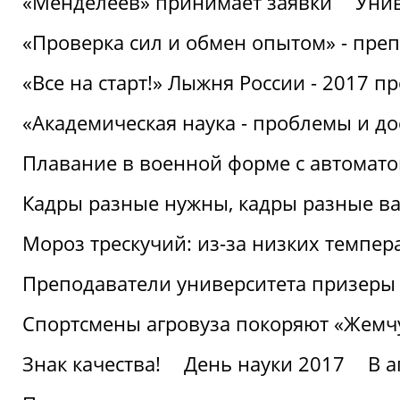
«Менделеев» принимает заявки
Унив
«Проверка сил и обмен опытом» - преп
«Все на старт!» Лыжня России - 2017 п
«Академическая наука - проблемы и д
Плавание в военной форме с автоматом
Кадры разные нужны, кадры разные в
Мороз трескучий: из-за низких темпер
Преподаватели университета призеры
Спортсмены агровуза покоряют «Жем
Знак качества!
День науки 2017
В 