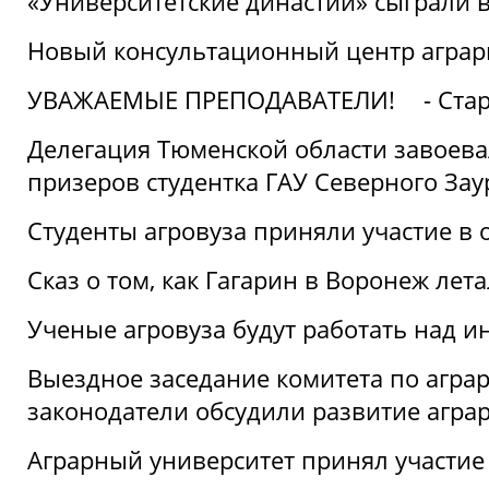
«Университетские династии» сыграли 
Новый консультационный центр аграрно
УВАЖАЕМЫЕ ПРЕПОДАВАТЕЛИ!
- Ста
Делегация Тюменской области завоевал
призеров студентка ГАУ Северного Зау
Студенты агровуза приняли участие в 
Сказ о том, как Гагарин в Воронеж лета
Ученые агровуза будут работать над 
Выездное заседание комитета по агр
законодатели обсудили развитие агра
Аграрный университет принял участие в