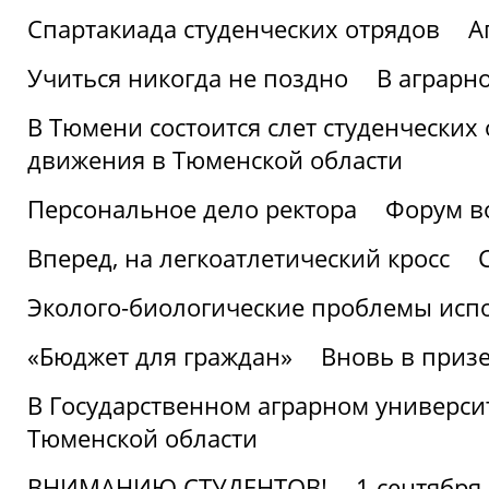
Спартакиада студенческих отрядов
А
Учиться никогда не поздно
В аграрн
В Тюмени состоится слет студенческих
движения в Тюменской области
Персональное дело ректора
Форум в
Вперед, на легкоатлетический кросс
Эколого-биологические проблемы испо
«Бюджет для граждан»
Вновь в призе
В Государственном аграрном университ
Тюменской области
ВНИМАНИЮ СТУДЕНТОВ!
1 сентября