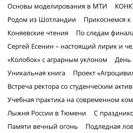
Основы моделирования в МТИ
КОНК
Родом из Шотландии
Прикоснемся к 
Коняевские чтения
По следам финала
Сергей Есенин – настоящий лирик и че
«Колобок» с аграрным уклоном
День
Уникальная книга
Проект «Агроциви
Встреча ректора со студенческим акти
Учебная практика на современном ко
Лыжня России в Тюмени
С праздник
Памяти вечный огонь
Подледная ло