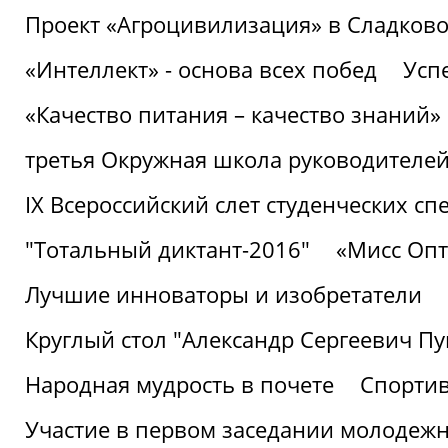
Проект «Агроцивилизация» в Сладков
«Интеллект» - основа всех побед
Успе
«Качество питания – качество знаний»
третья Окружная школа руководителей
IХ Всероссийский слет студенческих 
"Тотальный диктант-2016"
«Мисс Опт
Лучшие инноваторы и изобретатели
Круглый стол "Александр Сергеевич П
Народная мудрость в почете
Спорти
Участие в первом заседании молодеж