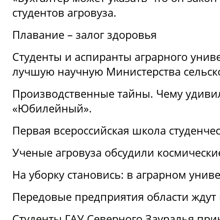
студентов агровуза.
Плавание – залог здоровья
Студенты и аспиранты аграрного униве
лучшую научную Министерства сельско
Производственные тайны. Чему удивил
«Юбилейный».
Первая всероссийская школа студенче
Ученые агровуза обсудили космически
На уборку становись: в аграрном унив
Передовые предприятия области ждут н
Студенты ГАУ Северного Зауралья прин