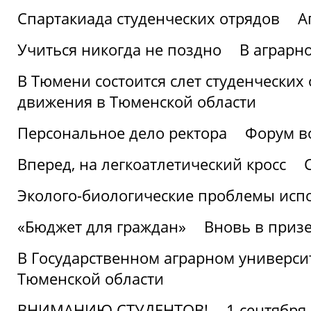
Спартакиада студенческих отрядов
А
Учиться никогда не поздно
В аграрн
В Тюмени состоится слет студенческих
движения в Тюменской области
Персональное дело ректора
Форум в
Вперед, на легкоатлетический кросс
Эколого-биологические проблемы испо
«Бюджет для граждан»
Вновь в призе
В Государственном аграрном университ
Тюменской области
ВНИМАНИЮ СТУДЕНТОВ!
1 сентября