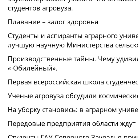
студентов агровуза.
Плавание – залог здоровья
Студенты и аспиранты аграрного униве
лучшую научную Министерства сельско
Производственные тайны. Чему удивил
«Юбилейный».
Первая всероссийская школа студенче
Ученые агровуза обсудили космически
На уборку становись: в аграрном унив
Передовые предприятия области ждут н
Студенты ГАУ Северного Зауралья прин