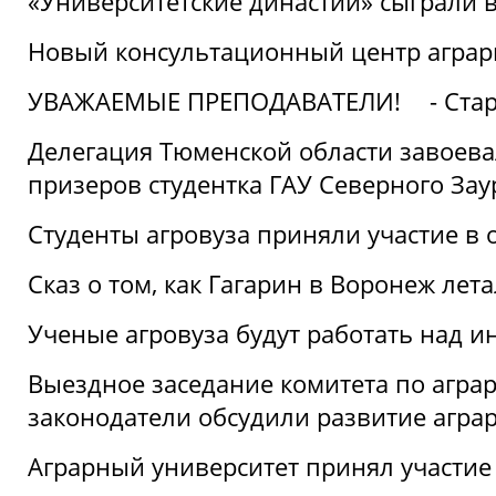
«Университетские династии» сыграли 
Новый консультационный центр аграрно
УВАЖАЕМЫЕ ПРЕПОДАВАТЕЛИ!
- Ста
Делегация Тюменской области завоевал
призеров студентка ГАУ Северного Зау
Студенты агровуза приняли участие в 
Сказ о том, как Гагарин в Воронеж лета
Ученые агровуза будут работать над 
Выездное заседание комитета по агр
законодатели обсудили развитие агра
Аграрный университет принял участие в