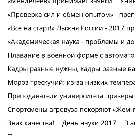
«Менделеев» принимает заявки
Унив
«Проверка сил и обмен опытом» - преп
«Все на старт!» Лыжня России - 2017 п
«Академическая наука - проблемы и д
Плавание в военной форме с автоматом
Кадры разные нужны, кадры разные в
Мороз трескучий: из-за низких темпер
Преподаватели университета призеры
Спортсмены агровуза покоряют «Жем
Знак качества!
День науки 2017
В 