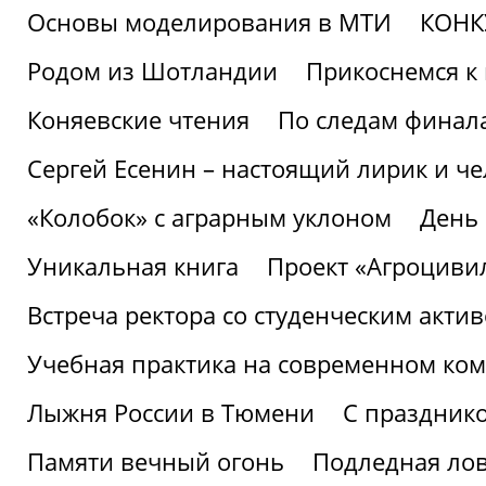
Основы моделирования в МТИ
КОНК
Родом из Шотландии
Прикоснемся к 
Коняевские чтения
По следам финала
Сергей Есенин – настоящий лирик и че
«Колобок» с аграрным уклоном
День
Уникальная книга
Проект «Агроциви
Встреча ректора со студенческим акти
Учебная практика на современном ко
Лыжня России в Тюмени
С праздник
Памяти вечный огонь
Подледная ло