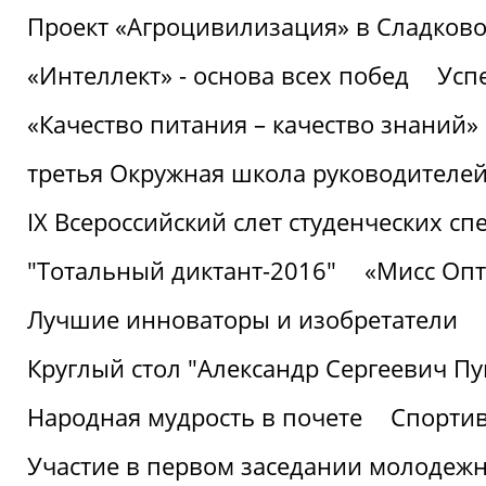
Проект «Агроцивилизация» в Сладков
«Интеллект» - основа всех побед
Успе
«Качество питания – качество знаний»
третья Окружная школа руководителей
IХ Всероссийский слет студенческих 
"Тотальный диктант-2016"
«Мисс Опт
Лучшие инноваторы и изобретатели
Круглый стол "Александр Сергеевич П
Народная мудрость в почете
Спорти
Участие в первом заседании молодеж