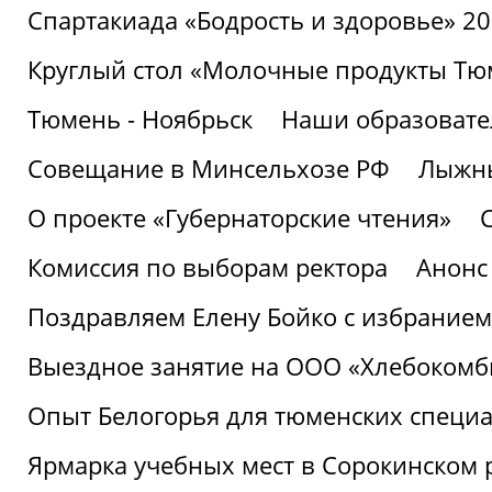
Спартакиада «Бодрость и здоровье» 2
Круглый стол «Молочные продукты Тюм
Тюмень - Ноябрьск
Наши образовате
Совещание в Минсельхозе РФ
Лыжны
О проекте «Губернаторские чтения»
Комиссия по выборам ректора
Анонс
Поздравляем Елену Бойко с избранием
Выездное занятие на ООО «Хлебокомб
Опыт Белогорья для тюменских специ
Ярмарка учебных мест в Сорокинском 