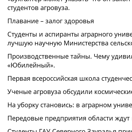
студентов агровуза.
Плавание – залог здоровья
Студенты и аспиранты аграрного униве
лучшую научную Министерства сельско
Производственные тайны. Чему удивил
«Юбилейный».
Первая всероссийская школа студенче
Ученые агровуза обсудили космически
На уборку становись: в аграрном унив
Передовые предприятия области ждут н
Студенты ГАУ Северного Зауралья прин