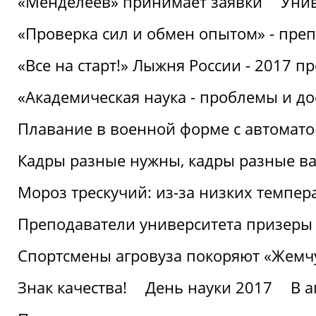
«Менделеев» принимает заявки
Унив
«Проверка сил и обмен опытом» - преп
«Все на старт!» Лыжня России - 2017 п
«Академическая наука - проблемы и д
Плавание в военной форме с автоматом
Кадры разные нужны, кадры разные в
Мороз трескучий: из-за низких темпер
Преподаватели университета призеры
Спортсмены агровуза покоряют «Жем
Знак качества!
День науки 2017
В 