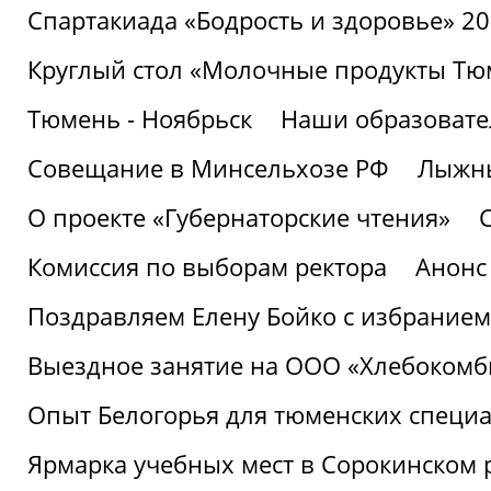
Спартакиада «Бодрость и здоровье» 2
Круглый стол «Молочные продукты Тюм
Тюмень - Ноябрьск
Наши образовате
Совещание в Минсельхозе РФ
Лыжны
О проекте «Губернаторские чтения»
Комиссия по выборам ректора
Анонс
Поздравляем Елену Бойко с избранием
Выездное занятие на ООО «Хлебокомб
Опыт Белогорья для тюменских специ
Ярмарка учебных мест в Сорокинском 