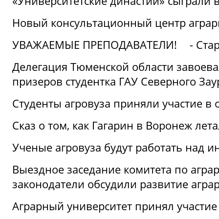
«Университетские династии» сыграли 
Новый консультационный центр аграрно
УВАЖАЕМЫЕ ПРЕПОДАВАТЕЛИ!
- Ста
Делегация Тюменской области завоевал
призеров студентка ГАУ Северного Зау
Студенты агровуза приняли участие в 
Сказ о том, как Гагарин в Воронеж лета
Ученые агровуза будут работать над 
Выездное заседание комитета по агр
законодатели обсудили развитие агра
Аграрный университет принял участие в