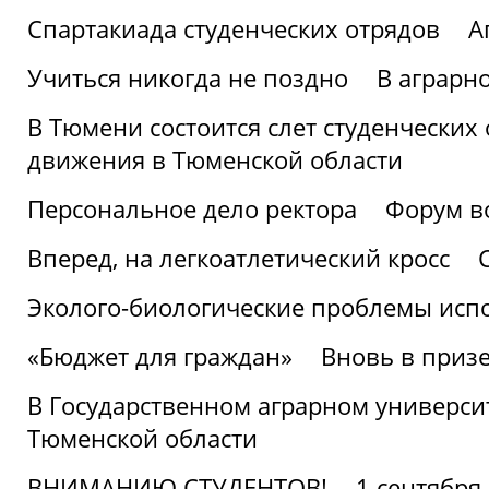
Спартакиада студенческих отрядов
А
Учиться никогда не поздно
В аграрн
В Тюмени состоится слет студенческих
движения в Тюменской области
Персональное дело ректора
Форум в
Вперед, на легкоатлетический кросс
Эколого-биологические проблемы испо
«Бюджет для граждан»
Вновь в призе
В Государственном аграрном университ
Тюменской области
ВНИМАНИЮ СТУДЕНТОВ!
1 сентября