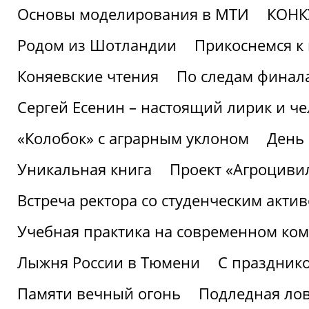
Основы моделирования в МТИ
КОНК
Родом из Шотландии
Прикоснемся к 
Коняевские чтения
По следам финала
Сергей Есенин – настоящий лирик и че
«Колобок» с аграрным уклоном
День
Уникальная книга
Проект «Агроциви
Встреча ректора со студенческим акти
Учебная практика на современном ко
Лыжня России в Тюмени
С праздник
Памяти вечный огонь
Подледная ло