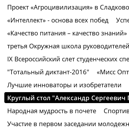
Проект «Агроцивилизация» в Сладков
«Интеллект» - основа всех побед
Успе
«Качество питания – качество знаний»
третья Окружная школа руководителей
IХ Всероссийский слет студенческих 
"Тотальный диктант-2016"
«Мисс Опт
Лучшие инноваторы и изобретатели
Круглый стол "Александр Сергеевич
Народная мудрость в почете
Спорти
Участие в первом заседании молодеж