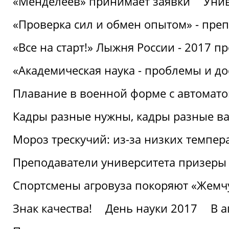
«Менделеев» принимает заявки
Унив
«Проверка сил и обмен опытом» - преп
«Все на старт!» Лыжня России - 2017 п
«Академическая наука - проблемы и д
Плавание в военной форме с автоматом
Кадры разные нужны, кадры разные в
Мороз трескучий: из-за низких темпер
Преподаватели университета призеры
Спортсмены агровуза покоряют «Жем
Знак качества!
День науки 2017
В 