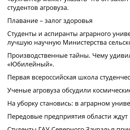
студентов агровуза.
Плавание – залог здоровья
Студенты и аспиранты аграрного униве
лучшую научную Министерства сельско
Производственные тайны. Чему удивил
«Юбилейный».
Первая всероссийская школа студенче
Ученые агровуза обсудили космически
На уборку становись: в аграрном унив
Передовые предприятия области ждут н
Студенты ГАУ Северного Зауралья прин