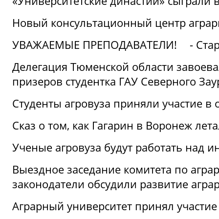
«Университетские династии» сыграли 
Новый консультационный центр аграрно
УВАЖАЕМЫЕ ПРЕПОДАВАТЕЛИ!
- Ста
Делегация Тюменской области завоевал
призеров студентка ГАУ Северного Зау
Студенты агровуза приняли участие в 
Сказ о том, как Гагарин в Воронеж лета
Ученые агровуза будут работать над 
Выездное заседание комитета по агр
законодатели обсудили развитие агра
Аграрный университет принял участие в