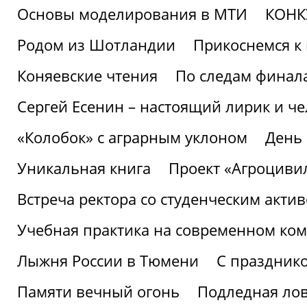
Основы моделирования в МТИ
КОНК
Родом из Шотландии
Прикоснемся к 
Коняевские чтения
По следам финала
Сергей Есенин – настоящий лирик и че
«Колобок» с аграрным уклоном
День
Уникальная книга
Проект «Агроциви
Встреча ректора со студенческим акти
Учебная практика на современном ко
Лыжня России в Тюмени
С праздник
Памяти вечный огонь
Подледная ло