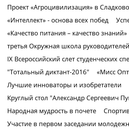
Проект «Агроцивилизация» в Сладков
«Интеллект» - основа всех побед
Успе
«Качество питания – качество знаний»
третья Окружная школа руководителей
IХ Всероссийский слет студенческих 
"Тотальный диктант-2016"
«Мисс Опт
Лучшие инноваторы и изобретатели
Круглый стол "Александр Сергеевич П
Народная мудрость в почете
Спорти
Участие в первом заседании молодеж