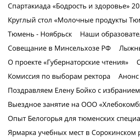
Спартакиада «Бодрость и здоровье» 2
Круглый стол «Молочные продукты Тюм
Тюмень - Ноябрьск
Наши образовате
Совещание в Минсельхозе РФ
Лыжны
О проекте «Губернаторские чтения»
Комиссия по выборам ректора
Анонс
Поздравляем Елену Бойко с избранием
Выездное занятие на ООО «Хлебокомб
Опыт Белогорья для тюменских специ
Ярмарка учебных мест в Сорокинском 