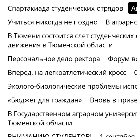
Спартакиада студенческих отрядов
А
Учиться никогда не поздно
В аграрн
В Тюмени состоится слет студенческих
движения в Тюменской области
Персональное дело ректора
Форум в
Вперед, на легкоатлетический кросс
Эколого-биологические проблемы испо
«Бюджет для граждан»
Вновь в призе
В Государственном аграрном университ
Тюменской области
ВНИМАНИЮ СТУДЕНТОВ!
1 сентября