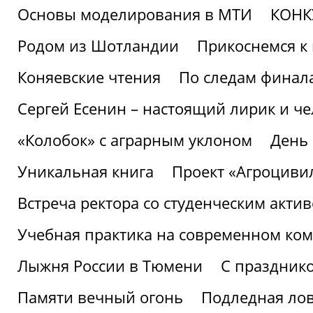
Основы моделирования в МТИ
КОНК
Родом из Шотландии
Прикоснемся к 
Коняевские чтения
По следам финала
Сергей Есенин – настоящий лирик и че
«Колобок» с аграрным уклоном
День
Уникальная книга
Проект «Агроциви
Встреча ректора со студенческим акти
Учебная практика на современном ко
Лыжня России в Тюмени
С праздник
Памяти вечный огонь
Подледная ло