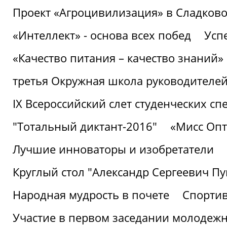
Проект «Агроцивилизация» в Сладков
«Интеллект» - основа всех побед
Успе
«Качество питания – качество знаний»
третья Окружная школа руководителей
IХ Всероссийский слет студенческих 
"Тотальный диктант-2016"
«Мисс Опт
Лучшие инноваторы и изобретатели
Круглый стол "Александр Сергеевич П
Народная мудрость в почете
Спорти
Участие в первом заседании молодеж