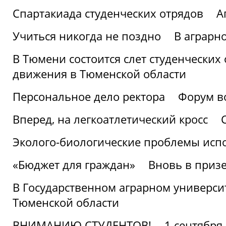
Спартакиада студенческих отрядов
А
Учиться никогда не поздно
В аграрн
В Тюмени состоится слет студенческих
движения в Тюменской области
Персональное дело ректора
Форум в
Вперед, на легкоатлетический кросс
Эколого-биологические проблемы испо
«Бюджет для граждан»
Вновь в призе
В Государственном аграрном университ
Тюменской области
ВНИМАНИЮ СТУДЕНТОВ!
1 сентября