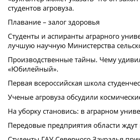
студентов агровуза.
Плавание – залог здоровья
Студенты и аспиранты аграрного униве
лучшую научную Министерства сельско
Производственные тайны. Чему удивил
«Юбилейный».
Первая всероссийская школа студенче
Ученые агровуза обсудили космически
На уборку становись: в аграрном унив
Передовые предприятия области ждут н
Студенты ГАУ Северного Зауралья прин