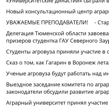
«Университетские династии» сыграли 
Новый консультационный центр аграрно
УВАЖАЕМЫЕ ПРЕПОДАВАТЕЛИ!
- Ста
Делегация Тюменской области завоевал
призеров студентка ГАУ Северного Зау
Студенты агровуза приняли участие в 
Сказ о том, как Гагарин в Воронеж лета
Ученые агровуза будут работать над 
Выездное заседание комитета по агр
законодатели обсудили развитие агра
Аграрный университет принял участие в