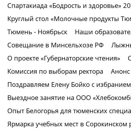
Спартакиада «Бодрость и здоровье» 2
Круглый стол «Молочные продукты Тюм
Тюмень - Ноябрьск
Наши образовате
Совещание в Минсельхозе РФ
Лыжны
О проекте «Губернаторские чтения»
Комиссия по выборам ректора
Анонс
Поздравляем Елену Бойко с избранием
Выездное занятие на ООО «Хлебокомб
Опыт Белогорья для тюменских специ
Ярмарка учебных мест в Сорокинском 