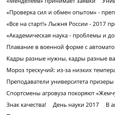
«Менделеев» принимает заявки
Унив
«Проверка сил и обмен опытом» - преп
«Все на старт!» Лыжня России - 2017 п
«Академическая наука - проблемы и д
Плавание в военной форме с автоматом
Кадры разные нужны, кадры разные в
Мороз трескучий: из-за низких темпер
Преподаватели университета призеры
Спортсмены агровуза покоряют «Жем
Знак качества!
День науки 2017
В 