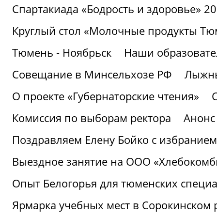
Спартакиада «Бодрость и здоровье» 2
Круглый стол «Молочные продукты Тюм
Тюмень - Ноябрьск
Наши образовате
Совещание в Минсельхозе РФ
Лыжны
О проекте «Губернаторские чтения»
Комиссия по выборам ректора
Анонс
Поздравляем Елену Бойко с избранием
Выездное занятие на ООО «Хлебокомб
Опыт Белогорья для тюменских специ
Ярмарка учебных мест в Сорокинском 