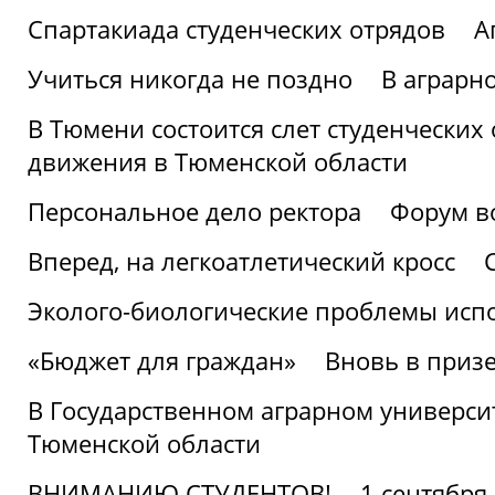
Спартакиада студенческих отрядов
А
Учиться никогда не поздно
В аграрн
В Тюмени состоится слет студенческих
движения в Тюменской области
Персональное дело ректора
Форум в
Вперед, на легкоатлетический кросс
Эколого-биологические проблемы испо
«Бюджет для граждан»
Вновь в призе
В Государственном аграрном университ
Тюменской области
ВНИМАНИЮ СТУДЕНТОВ!
1 сентября