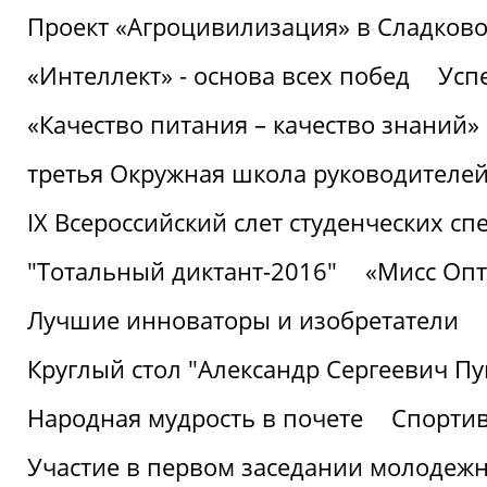
Проект «Агроцивилизация» в Сладков
«Интеллект» - основа всех побед
Успе
«Качество питания – качество знаний»
третья Окружная школа руководителей
IХ Всероссийский слет студенческих 
"Тотальный диктант-2016"
«Мисс Опт
Лучшие инноваторы и изобретатели
Круглый стол "Александр Сергеевич П
Народная мудрость в почете
Спорти
Участие в первом заседании молодеж