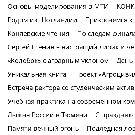
Основы моделирования в МТИ
КОНК
Родом из Шотландии
Прикоснемся к 
Коняевские чтения
По следам финала
Сергей Есенин – настоящий лирик и че
«Колобок» с аграрным уклоном
День
Уникальная книга
Проект «Агроциви
Встреча ректора со студенческим акти
Учебная практика на современном ко
Лыжня России в Тюмени
С праздник
Памяти вечный огонь
Подледная ло