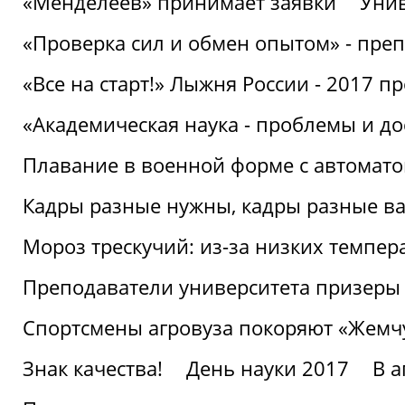
«Менделеев» принимает заявки
Унив
«Проверка сил и обмен опытом» - преп
«Все на старт!» Лыжня России - 2017 п
«Академическая наука - проблемы и д
Плавание в военной форме с автоматом
Кадры разные нужны, кадры разные в
Мороз трескучий: из-за низких темпер
Преподаватели университета призеры
Спортсмены агровуза покоряют «Жем
Знак качества!
День науки 2017
В 