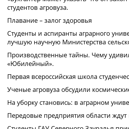
студентов агровуза.
Плавание – залог здоровья
Студенты и аспиранты аграрного униве
лучшую научную Министерства сельско
Производственные тайны. Чему удивил
«Юбилейный».
Первая всероссийская школа студенче
Ученые агровуза обсудили космически
На уборку становись: в аграрном унив
Передовые предприятия области ждут н
Студенты ГАУ Северного Зауралья прин