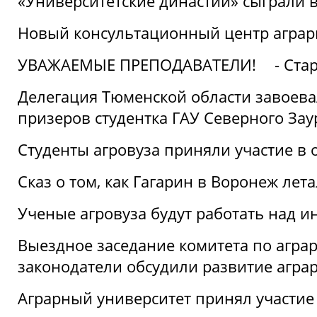
«Университетские династии» сыграли 
Новый консультационный центр аграрно
УВАЖАЕМЫЕ ПРЕПОДАВАТЕЛИ!
- Ста
Делегация Тюменской области завоевал
призеров студентка ГАУ Северного Зау
Студенты агровуза приняли участие в 
Сказ о том, как Гагарин в Воронеж лета
Ученые агровуза будут работать над 
Выездное заседание комитета по агр
законодатели обсудили развитие агра
Аграрный университет принял участие в