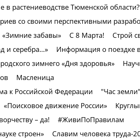
 в растениеводстве Тюменской области?
ариев со своими перспективными разраб
«Зимние забавы»
С 8 Марта!
Строй с
ад и серебра…»
Информация о поездке в
ородского зимнего «Дня здоровья»
Науч
тов
Масленица
а к Российской Федерации
"Час земли
«Поисковое движение России»
Круглы
ворчеству – да!
#ЖивиПоПравилам
науке строен»
Славим человека труда-2