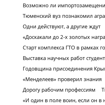
Возможно ли импортозамещение
Тюменский вуз познакомил агр
Одни действуют, а другие ждут
«Доскакали до 2-х золотых нагр
Старт комплекса ГТО в рамках г
Выставка научных работ студен
Годовщина присоединения Крым
«Менделеев» проверил знания
Дорогу рабочим профессиям
Т
«И один в поле воин, если он в 