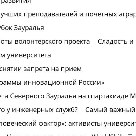
 развития
лучших преподавателей и почетных агра
убок Зауралья
боты волонтерского проекта
Сладость и 
ом университета
снятии запрета на прием
граммы инновационной России»
ета Северного Зауралья на спартакиаде 
го у инженерных служб?
Самый важный 
ловеческий фактор»: активисты университ