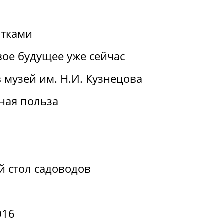
отками
вое будущее уже сейчас
 музей им. Н.И. Кузнецова
ная польза
"
й стол садоводов
016