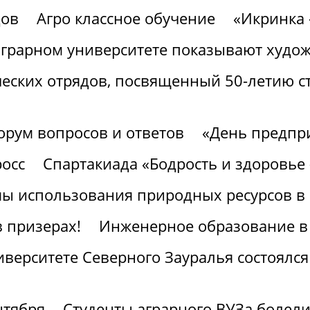
дов
Агро классное обучение
«Икринка 
аграрном университете показывают худ
ческих отрядов, посвященный 50-летию с
орум вопросов и ответов
«День предпр
росс
Спартакиада «Бодрость и здоровье 
ы использования природных ресурсов в 
 призерах!
Инженерное образование в 
верситете Северного Зауралья состоялся
нтября
Студенты аграрного ВУЗа болел