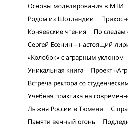
Основы моделирования в МТИ
Родом из Шотландии
Прикосне
Коняевские чтения
По следам 
Сергей Есенин – настоящий лири
«Колобок» с аграрным уклоном
Уникальная книга
Проект «Аг
Встреча ректора со студенчески
Учебная практика на современ
Лыжня России в Тюмени
С пр
Памяти вечный огонь
Подледн