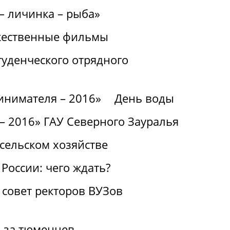
– личинка – рыба»
ожественные фильмы
туденческого отрядного
инимателя – 2016»
День воды
– 2016» ГАУ Северного Зауралья
сельском хозяйстве
России: чего ждать?
 совет ректоров ВУЗов
и за тюменцев