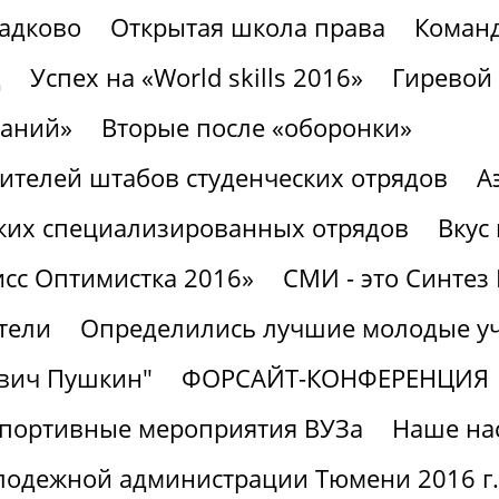
ладково
Открытая школа права
Команд
д
Успех на «World skills 2016»
Гиревой 
наний»
Вторые после «оборонки»
ителей штабов студенческих отрядов
А
еских специализированных отрядов
Вкус
сс Оптимистка 2016»
СМИ - это Синте
тели
Определились лучшие молодые у
евич Пушкин"
ФОРСАЙТ-КОНФЕРЕНЦИЯ
портивные мероприятия ВУЗа
Наше на
олодежной администрации Тюмени 2016 г.