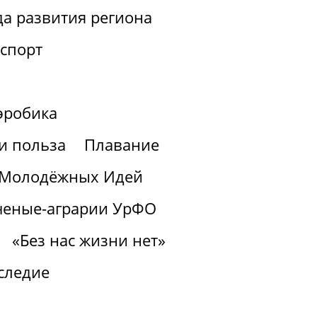
а развития региона
спорт
эробика
 и польза
Плавание
з Молодёжных Идей
ченые-аграрии УрФО
«Без нас жизни нет»
следие