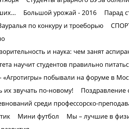
чших…
Большой урожай - 2016
Парад с
Зауралья по конкуру и троеборью
СПОР
но
ворительность и наука: чем занят аспира
ета научит студентов правильно питатьс
- «Агротигры» побывали на форуме в Мос
ь их звучать по-новому!
Поздравление 
евнований среди профессорско-преподава
тик
Мини футбол
Мы – лучшие в физи