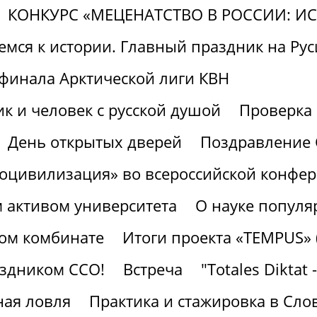
КОНКУРС «МЕЦЕНАТСТВО В РОССИИ: И
мся к истории. Главный праздник на Руси
финала Арктической лиги КВН
к и человек с русской душой
Проверк
День открытых дверей
Поздравление 
роцивилизация» во всероссийской конфе
м активом университета
О науке популя
ном комбинате
Итоги проекта «TEMPUS» 
аздником ССО!
Встреча
"Totales Diktat 
ая ловля
Практика и стажировка в Сло