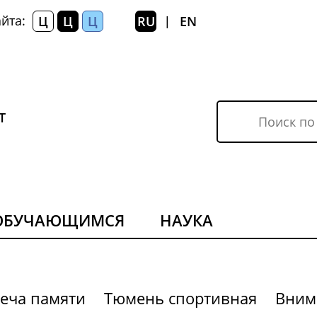
йта:
Ц
Ц
Ц
RU
EN
|
Т
ОБУЧАЮЩИМСЯ
НАУКА
еча памяти
Тюмень спортивная
Вним