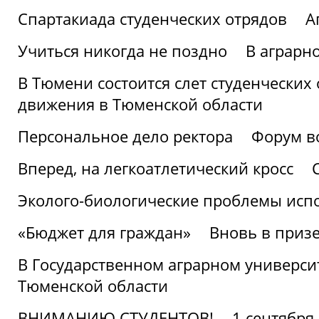
Спартакиада студенческих отрядов
А
Учиться никогда не поздно
В аграрн
В Тюмени состоится слет студенческих
движения в Тюменской области
Персональное дело ректора
Форум в
Вперед, на легкоатлетический кросс
Эколого-биологические проблемы испо
«Бюджет для граждан»
Вновь в призе
В Государственном аграрном университ
Тюменской области
ВНИМАНИЮ СТУДЕНТОВ!
1 сентября