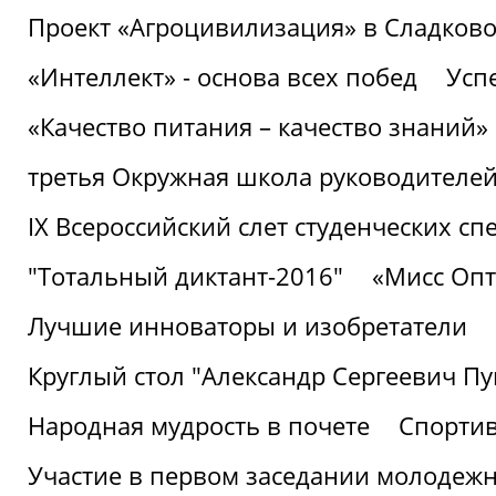
Проект «Агроцивилизация» в Сладков
«Интеллект» - основа всех побед
Успе
«Качество питания – качество знаний»
третья Окружная школа руководителей
IХ Всероссийский слет студенческих 
"Тотальный диктант-2016"
«Мисс Опт
Лучшие инноваторы и изобретатели
Круглый стол "Александр Сергеевич П
Народная мудрость в почете
Спорти
Участие в первом заседании молодеж