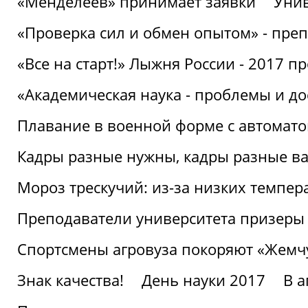
«Менделеев» принимает заявки
Унив
«Проверка сил и обмен опытом» - преп
«Все на старт!» Лыжня России - 2017 п
«Академическая наука - проблемы и д
Плавание в военной форме с автоматом
Кадры разные нужны, кадры разные в
Мороз трескучий: из-за низких темпер
Преподаватели университета призеры
Спортсмены агровуза покоряют «Жем
Знак качества!
День науки 2017
В 