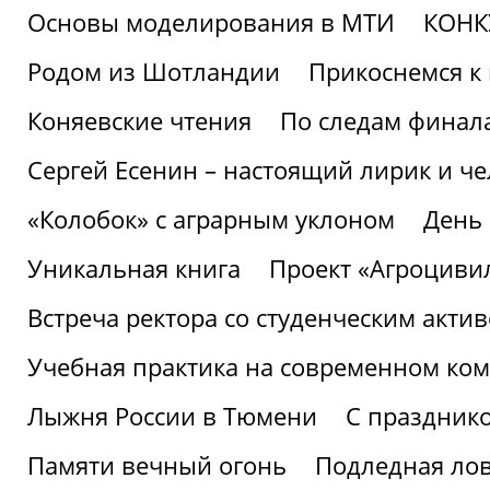
Основы моделирования в МТИ
КОНК
Родом из Шотландии
Прикоснемся к 
Коняевские чтения
По следам финала
Сергей Есенин – настоящий лирик и че
«Колобок» с аграрным уклоном
День
Уникальная книга
Проект «Агроциви
Встреча ректора со студенческим акти
Учебная практика на современном ко
Лыжня России в Тюмени
С праздник
Памяти вечный огонь
Подледная ло