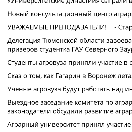
«Университетские династии» сыграли 
Новый консультационный центр аграрно
УВАЖАЕМЫЕ ПРЕПОДАВАТЕЛИ!
- Ста
Делегация Тюменской области завоевал
призеров студентка ГАУ Северного Зау
Студенты агровуза приняли участие в 
Сказ о том, как Гагарин в Воронеж лета
Ученые агровуза будут работать над 
Выездное заседание комитета по агр
законодатели обсудили развитие агра
Аграрный университет принял участие в