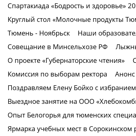
Спартакиада «Бодрость и здоровье» 2
Круглый стол «Молочные продукты Тюм
Тюмень - Ноябрьск
Наши образовате
Совещание в Минсельхозе РФ
Лыжны
О проекте «Губернаторские чтения»
Комиссия по выборам ректора
Анонс
Поздравляем Елену Бойко с избранием
Выездное занятие на ООО «Хлебокомб
Опыт Белогорья для тюменских специ
Ярмарка учебных мест в Сорокинском 