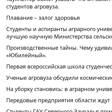
студентов агровуза.
Плавание – залог здоровья
Студенты и аспиранты аграрного униве
лучшую научную Министерства сельско
Производственные тайны. Чему удивил
«Юбилейный».
Первая всероссийская школа студенче
Ученые агровуза обсудили космически
На уборку становись: в аграрном унив
Передовые предприятия области ждут н
Студенты ГАУ Северного Зауралья прин