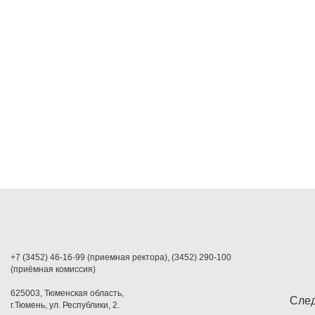
+7 (3452) 46-16-99 (приемная ректора), (3452) 290-100
(приёмная комиссия)
625003, Тюменская область,
След
г.Тюмень, ул. Республики, 2.