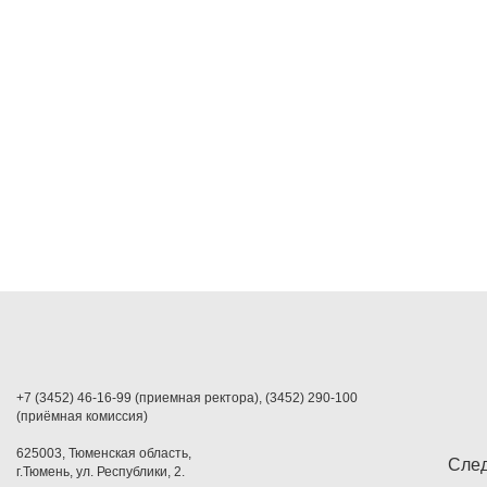
+7 (3452) 46-16-99 (приемная ректора), (3452) 290-100
(приёмная комиссия)
625003, Тюменская область,
След
г.Тюмень, ул. Республики, 2.