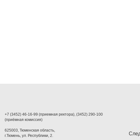
+7 (3452) 46-16-99 (приемная ректора), (3452) 290-100
(приёмная комиссия)
625003, Тюменская область,
След
г.Тюмень, ул. Республики, 2.