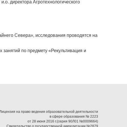
 и.о. директора Агротехнологического
айнего Севера», исследования проводятся на
х занятий по предмету «Рекультивация и
Лицензия на право ведения образовательной деятельности
в сфере образования № 2223
от 28 июня 2016 г.(серия 90Л01 №0009664)
Свидетельство о государственной аккредитации №2879