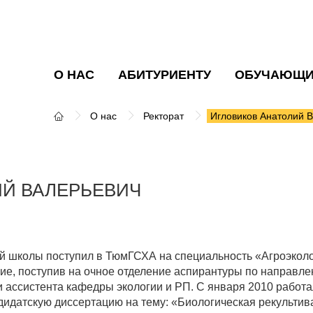
О НАС
АБИТУРИЕНТУ
ОБУЧАЮЩ
О нас
Ректорат
Игловиков Анатолий 
Й ВАЛЕРЬЕВИЧ
ей школы поступил в ТюмГСХА на специальность «Агроэколо
е, поступив на очное отделение аспирантуры по направлен
 и ассистента кафедры экологии и РП. С января 2010 работ
андидатскую диссертацию на тему: «Биологическая рекульти