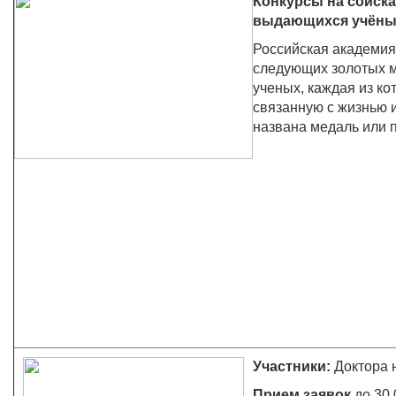
Конкурсы на соиск
выдающихся учёны
Российская академия
следующих золотых 
ученых, каждая из ко
связанную с жизнью 
названа медаль или 
Участники:
Доктора 
Прием заявок
до 30.