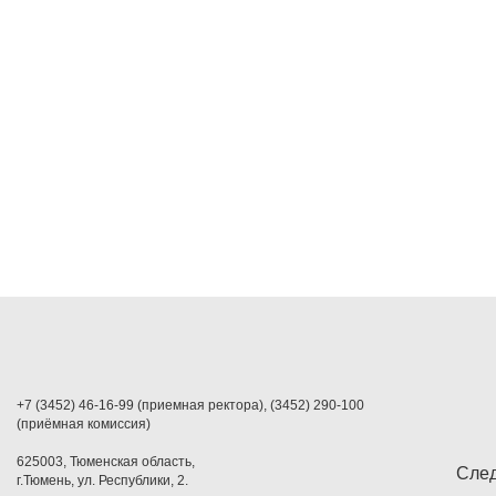
+7 (3452) 46-16-99 (приемная ректора), (3452) 290-100
(приёмная комиссия)
625003, Тюменская область,
След
г.Тюмень, ул. Республики, 2.