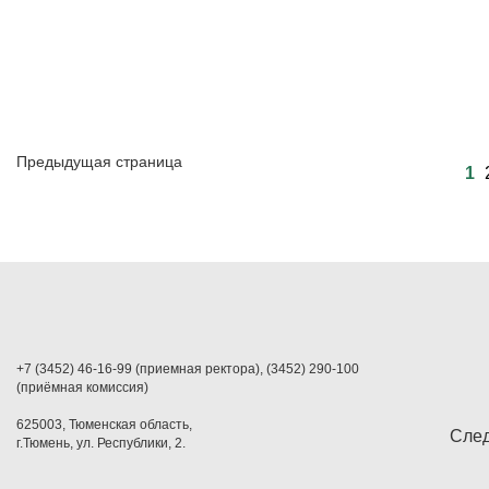
Предыдущая страница
1
+7 (3452) 46-16-99 (приемная ректора), (3452) 290-100
(приёмная комиссия)
625003, Тюменская область,
След
г.Тюмень, ул. Республики, 2.