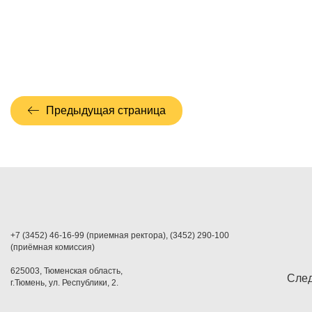
Предыдущая страница
+7 (3452) 46-16-99 (приемная ректора), (3452) 290-100
(приёмная комиссия)
625003, Тюменская область,
След
г.Тюмень, ул. Республики, 2.