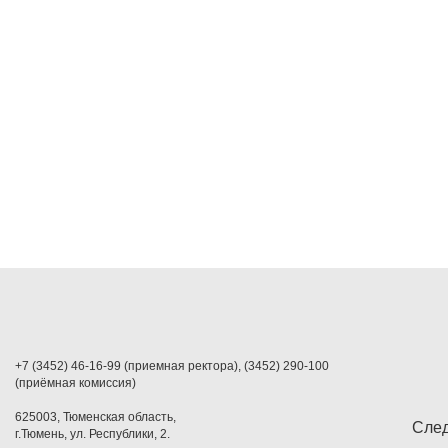
+7 (3452) 46-16-99 (приемная ректора), (3452) 290-100
(приёмная комиссия)
625003, Тюменская область,
След
г.Тюмень, ул. Республики, 2.