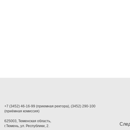
+7 (3452) 46-16-99 (приемная ректора), (3452) 290-100
(приёмная комиссия)
625003, Тюменская область,
След
г.Тюмень, ул. Республики, 2.