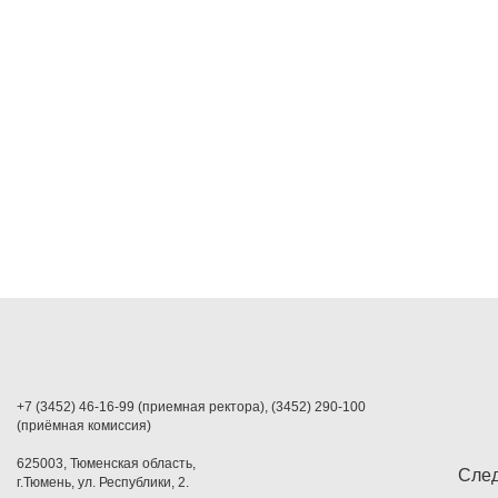
+7 (3452) 46-16-99 (приемная ректора), (3452) 290-100
(приёмная комиссия)
625003, Тюменская область,
След
г.Тюмень, ул. Республики, 2.