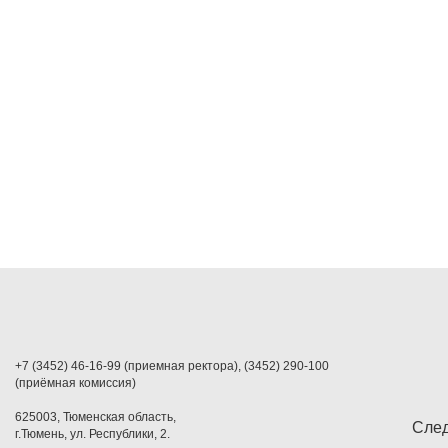
+7 (3452) 46-16-99 (приемная ректора), (3452) 290-100
(приёмная комиссия)
625003, Тюменская область,
След
г.Тюмень, ул. Республики, 2.