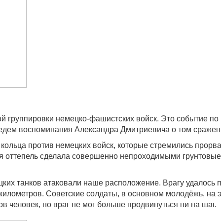
й группировки немецко-фашистских войск. Это событие по
едем воспоминания Александра Дмитриевича о том сражен
кольца против немецких войск, которые стремились прорва
няя оттепель сделала совершенно непроходимыми грунтовые 
ких танков атаковали наше расположение. Врагу удалось 
километров. Советские солдаты, в основном молодёжь, на э
в человек, но враг не мог больше продвинуться ни на шаг.