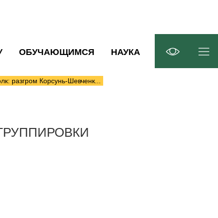
У
ОБУЧАЮЩИМСЯ
НАУКА
лк: разгром Корсунь-Шевченк...
ГРУППИРОВКИ