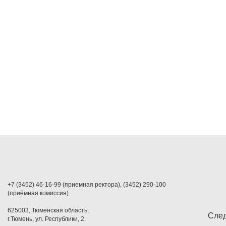
+7 (3452) 46-16-99 (приемная ректора), (3452) 290-100
(приёмная комиссия)
625003, Тюменская область,
След
г.Тюмень, ул. Республики, 2.