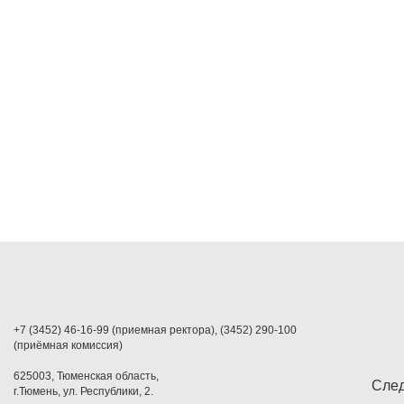
+7 (3452) 46-16-99 (приемная ректора), (3452) 290-100
(приёмная комиссия)
625003, Тюменская область,
След
г.Тюмень, ул. Республики, 2.