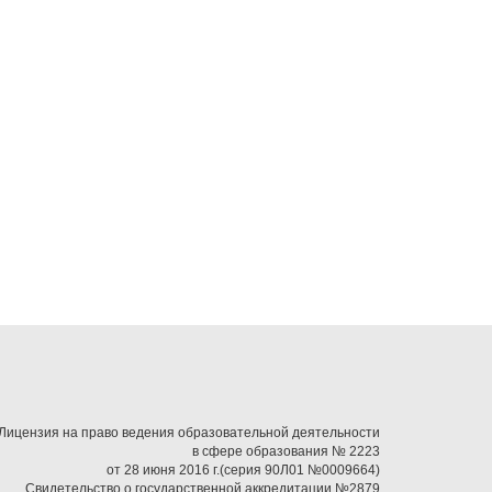
Лицензия на право ведения образовательной деятельности
в сфере образования № 2223
от 28 июня 2016 г.(серия 90Л01 №0009664)
Свидетельство о государственной аккредитации №2879