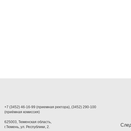
+7 (3452) 46-16-99 (приемная ректора), (3452) 290-100
(приёмная комиссия)
625003, Тюменская область,
След
г.Тюмень, ул. Республики, 2.