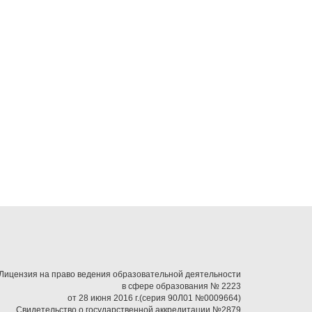
Лицензия на право ведения образовательной деятельности
в сфере образования № 2223
от 28 июня 2016 г.(серия 90Л01 №0009664)
Свидетельство о государственной аккредитации №2879