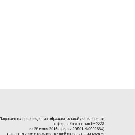
Лицензия на право ведения образовательной деятельности
в сфере образования № 2223
от 28 июня 2016 г.(серия 90Л01 №0009664)
Свидетельство о государственной аккредитации №2879