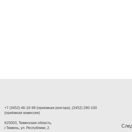
+7 (3452) 46-16-99 (приемная ректора), (3452) 290-100
(приёмная комиссия)
625003, Тюменская область,
След
г.Тюмень, ул. Республики, 2.