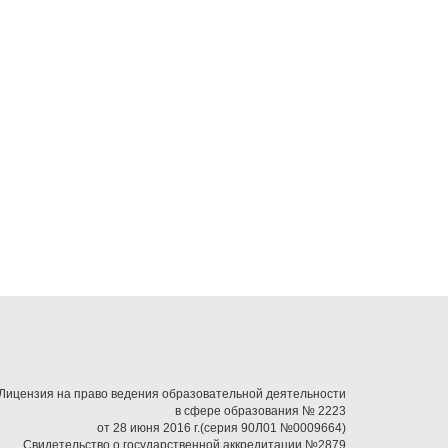
Лицензия на право ведения образовательной деятельности
в сфере образования № 2223
от 28 июня 2016 г.(серия 90Л01 №0009664)
Свидетельство о государственной аккредитации №2879