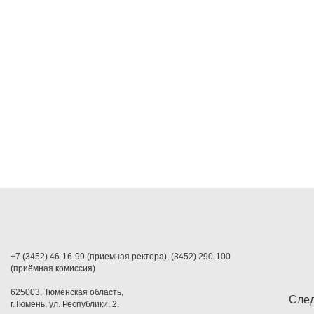
+7 (3452) 46-16-99 (приемная ректора), (3452) 290-100
(приёмная комиссия)
625003, Тюменская область,
След
г.Тюмень, ул. Республики, 2.