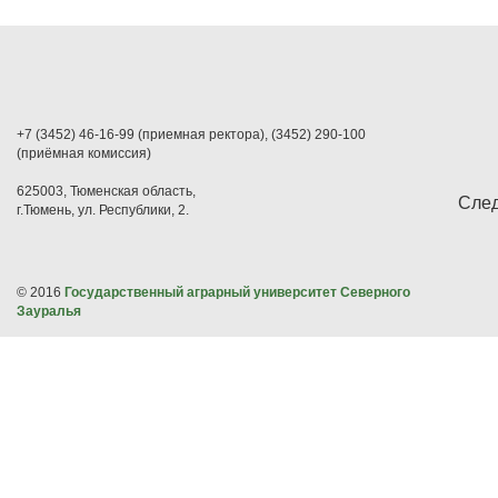
+7 (3452) 46-16-99 (приемная ректора), (3452) 290-100
(приёмная комиссия)
625003, Тюменская область,
След
г.Тюмень, ул. Республики, 2.
© 2016
Государственный аграрный университет Северного
Зауралья