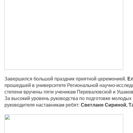
Завершился большой праздник приятной церемонией.
Ел
прошедшей в университете Региональной научно-исследов
степени вручены пяти ученикам Переваловской и Ушако
За высокий уровень руководства по подготовке молодых 
руководителя наставникам ребят:
Светлане Сириной, Т