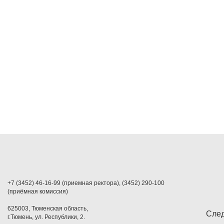
+7 (3452) 46-16-99 (приемная ректора), (3452) 290-100
(приёмная комиссия)
625003, Тюменская область,
След
г.Тюмень, ул. Республики, 2.