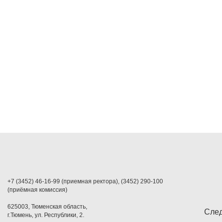
+7 (3452) 46-16-99 (приемная ректора), (3452) 290-100
(приёмная комиссия)
625003, Тюменская область,
След
г.Тюмень, ул. Республики, 2.