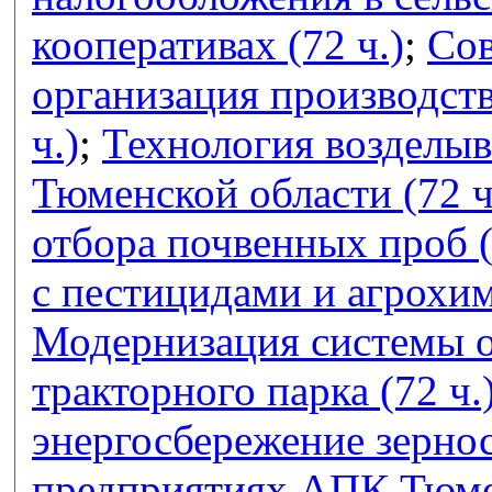
кооперативах (72 ч.)
;
Сов
организация производств
ч.)
;
Технология возделыв
Тюменской области (72 ч
отбора почвенных проб (
с пестицидами и агрохим
Модернизация системы 
тракторного парка (72 ч.
энергосбережение зерно
предприятиях АПК Тюмен