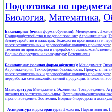
Подготовка по предмет
Биология
,
Математика
,
О
Бакалавриат (очная форма обучения):
Менеджмент
;
Эконо
Природообустройство и водопользование
;
Агроинженерия
;
Т
Землеустройство и кадастры
;
Технология производства и пер
лесозаготовительных и деревообрабатывающих производств
;
Технология производства и переработки сельскохозяйственн
Водные биоресурсы и аквакультура
;
Ветеринария
.
Бакалавриат (заочная форма обучения):
Менеджмент
;
Экон
Агроинженерия
;
Техносферная безопасность
;
Продукты питан
лесозаготовительных и деревообрабатывающих производств
;
переработки сельскохозяйственной продукции
;
Биология
;
Зоо
Магистратура:
Менеджмент
;
Экономика
;
Товароведение
;
Аг
питания из растительного сырья
;
Ветеринарно-санитарная экс
агропочвоведение
;
Зоотехния
;
Водные биоресурсы и аквакуль
Аспирантура и докторантура:
Экология
;
Паразитология
;
П