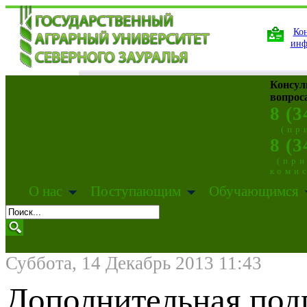
Кон
инф
Консул
вопрос
8 (3
(пр
8 (3
(пр
коми
О нас
Поступающим
Обучающимся
Суббота, 14 Декабрь 2013 11:43
Дополнительная под