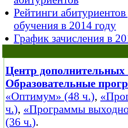
Рейтинги абитуриентов
обучения в 2014 году
График зачисления в 20
Центр дополнительных 
Образовательные прог
«Оптимум» (48 ч.)
,
«Прог
ч.)
,
«Программы выходног
(36 ч.)
.