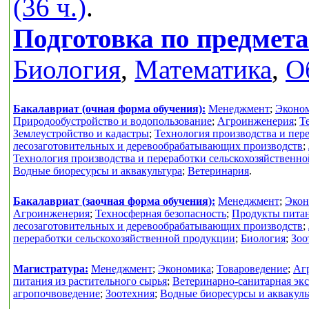
(36 ч.)
.
Подготовка по предмет
Биология
,
Математика
,
О
Бакалавриат (очная форма обучения):
Менеджмент
;
Эконо
Природообустройство и водопользование
;
Агроинженерия
;
Т
Землеустройство и кадастры
;
Технология производства и пер
лесозаготовительных и деревообрабатывающих производств
;
Технология производства и переработки сельскохозяйственн
Водные биоресурсы и аквакультура
;
Ветеринария
.
Бакалавриат (заочная форма обучения):
Менеджмент
;
Экон
Агроинженерия
;
Техносферная безопасность
;
Продукты питан
лесозаготовительных и деревообрабатывающих производств
;
переработки сельскохозяйственной продукции
;
Биология
;
Зоо
Магистратура:
Менеджмент
;
Экономика
;
Товароведение
;
Аг
питания из растительного сырья
;
Ветеринарно-санитарная экс
агропочвоведение
;
Зоотехния
;
Водные биоресурсы и аквакуль