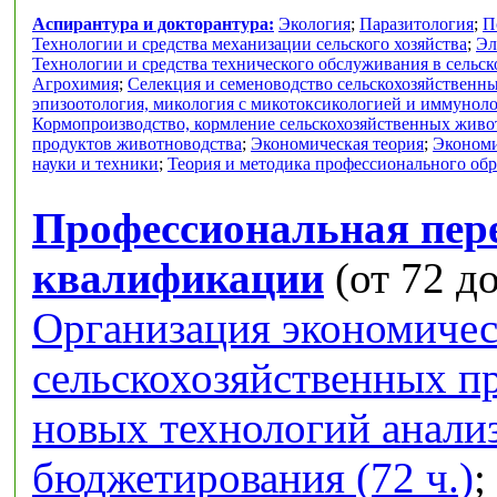
Аспирантура и докторантура:
Экология
;
Паразитология
;
П
Технологии и средства механизации сельского хозяйства
;
Эл
Технологии и средства технического обслуживания в сельск
Агрохимия
;
Селекция и семеноводство сельскохозяйственн
эпизоотология, микология с микотоксикологией и иммунол
Кормопроизводство, кормление сельскохозяйственных живо
продуктов животноводства
;
Экономическая теория
;
Экономи
науки и техники
;
Теория и методика профессионального об
Профессиональная пер
квалификации
(от 72 до
Организация экономичес
сельскохозяйственных п
новых технологий анализ
бюджетирования (72 ч.)
;