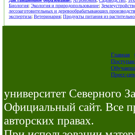
Дистанционное образование:
Агрономия
;
Садоводство
;
Тех
Биология
;
Экология и природопользование
;
Землеустройств
лесозаготовительных и деревообрабатывающих производст
экспертиза
;
Ветеринария
;
Продукты питания из растительно
Главная
Поступа
Обучающ
Пресс-це
университет Северного За
Официальный сайт. Все п
авторских правах.
При использовании матер