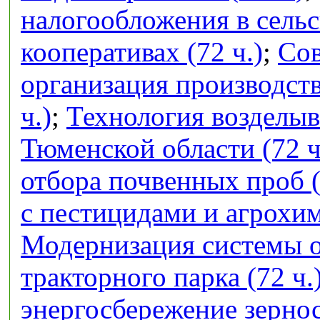
налогообложения в сель
кооперативах (72 ч.)
;
Сов
организация производств
ч.)
;
Технология возделыв
Тюменской области (72 ч
отбора почвенных проб (
с пестицидами и агрохим
Модернизация системы 
тракторного парка (72 ч.
энергосбережение зерно