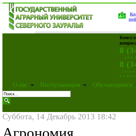
Кон
инф
Консул
вопрос
8 (3
(пр
8 (3
(пр
коми
О нас
Поступающим
Обучающимся
Суббота, 14 Декабрь 2013 18:42
Агрономия