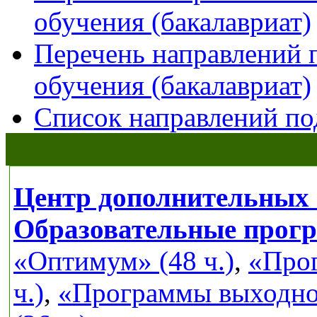
обучения (бакалавриат)
Перечень направлений 
обучения (бакалавриат)
Список направлений по
Центр дополнительных 
Образовательные прог
«Оптимум» (48 ч.)
,
«Прог
ч.)
,
«Программы выходног