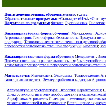
Центр дополнительных образовательных услуг:
Образовательные программы:
«Стандарт» (64 ч.)
,
«Оптимум»
Подготовка по предметам:
Физика
,
Русский язык
,
Биология
Бакалавриат (очная форма обучения):
Менеджмент
;
Эконо
Агроинженерия
;
Техносферная безопасность
;
Продукты питан
продукции
;
Технология лесозаготовительных и деревообраб
переработки сельскохозяйственной продукции
;
Биология
;
Зоо
Бакалавриат (заочная форма обучения):
Менеджмент
;
Экон
Продукты питания из растительного сырья
;
Землеустройство 
Технология производства и переработки сельскохозяйственн
Магистратура:
Менеджмент
;
Экономика
;
Товароведение
;
Аг
санитарная экспертиза
;
Землеустройство и кадастры
;
Агроно
Аспирантура и докторантура:
Экология
;
Паразитология
;
П
Электротехнологии и электрооборудование в сельском хозя
Агрофизика
;
Агрохимия
;
Селекция и семеноводство сельск
микотоксикологией и иммунология
;
Ветеринарное акушерс