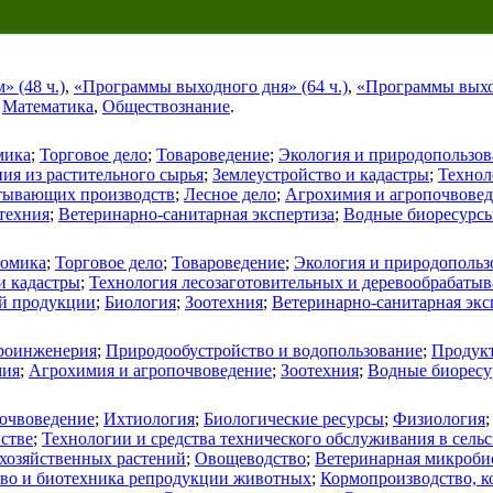
 (48 ч.)
,
«Программы выходного дня» (64 ч.)
,
«Программы выход
,
Математика
,
Обществознание
.
мика
;
Торговое дело
;
Товароведение
;
Экология и природопользов
ия из растительного сырья
;
Землеустройство и кадастры
;
Технол
атывающих производств
;
Лесное дело
;
Агрохимия и агропочвове
техния
;
Ветеринарно-санитарная экспертиза
;
Водные биоресурсы
омика
;
Торговое дело
;
Товароведение
;
Экология и природопольз
и кадастры
;
Технология лесозаготовительных и деревообрабаты
ой продукции
;
Биология
;
Зоотехния
;
Ветеринарно-санитарная экс
роинженерия
;
Природообустройство и водопользование
;
Продукт
мия
;
Агрохимия и агропочвоведение
;
Зоотехния
;
Водные биоресу
очвоведение
;
Ихтиология
;
Биологические ресурсы
;
Физиология
йстве
;
Технологии и средства технического обслуживания в сельс
охозяйственных растений
;
Овощеводство
;
Ветеринарная микробио
тво и биотехника репродукции животных
;
Кормопроизводство, к