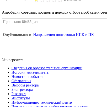
Апробация сортовых посевов и порядок отбора проб семян сел
Прочитано
80485
раз
Опубликовано в
Направления подготовки ИПК и ПК
Университет
Сведения об образовательной организации
История университета
Новости и события
Объявления
Выборы ректора
Блог ректора
Ректорат
Институты
Информационно-технический центр
Центр дополнительных образовательных услуг