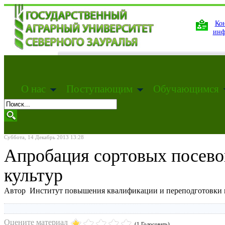
Кон
инф
О нас
Поступающим
Обучающимся
Суббота, 14 Декабрь 2013 13:28
Апробация сортовых посевов
культур
Автор Институт повышения квалификации и переподготовки 
Оцените материал
(1 Голосовать)