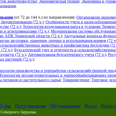
ктов животноводства
;
Экономическая теория
;
Экономика и управ
разования
.
фикации
(от 72 до 144 ч.) по направлениям:
Организация экономич
 бюджетирования (72 ч.)
;
Особенности учета и налогообложения 
тве (72 ч.)
;
Технология возделывания рапса в условиях Тюменск
и и агрохимикатами (72 ч.)
;
Модернизация системы обслуживани
ях АПК Тюменской области (72 ч.)
;
Актуальные вопросы функци
гии заготовки, хранения, оценки и использования кормов (72 ч
 сельскохозяйственных животных и профилактика бесплодия (72 
(72 ч.)
;
Бухгалтерский учет и отчетность в сельскохозяйственны
ультур (72 ч.)
;
Автоматизация бухгалтерского учета (72 ч.)
;
Рес
х растений (72 ч.)
;
нология производства и переработки сельскохозяйственной про
Технология лесозаготовительных и деревообрабатывающих прои
 питания из растительного сырья
;
Товароведение
;
Торговое дел
О нас
Поступающим
Обучающимся
Наука
Пресс-
Северного Зауралья.