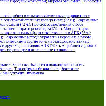
ление народным хозяйством
;
Мировая экономика
;
Философия
еской работы в сельскохозяйственных предприятиях с
в сельскохозяйственных кооперативах (72 ч.)
;
Современные
ой области (72 ч.)
;
Порядок осуществления отбора
я машинно-тракторного парка (72 ч.)
;
Модернизация,
онирования малых форм хозяйствования в АПК (72 ч.)
;
.)
;
Современные методы управления персонала в работе
ч.)
;
Вирусные и другие болезни сельскохозяйственных
х и других организациях АПК (72 ч.)
;
Апробация сортовых
урсосберегающие и интенсивные технологии в
дукции
;
Биология
;
Экология и природопользование
;
зводств
;
Техносферная безопасность
;
Зоотехния
;
о
;
Менеджмент
;
Экономика
.
центр