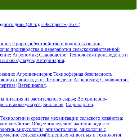
ного дня» (48 ч.)
,
«Экспресс» (36 ч.)
.
ание
;
Природообустройство и водопользование
;
огия производства и переработки сельскохозяйственной
дение
;
Агрономия
;
Садоводство
;
Технология производства и
 и аквакультура
;
Ветеринария
.
ование
;
Агроинженерия
;
Техносферная безопасность
;
вающих производств
;
Лесное дело
;
Агрономия
;
Садоводство
;
пертиза
;
Ветеринария
.
ы питания из растительного сырья
;
Ветеринарно-
рсы и аквакультура
;
Биология
;
Садоводство
.
;
Технологии и средства механизации сельского хозяйства
;
ком хозяйстве
;
Общее земледелие, растениеводство
;
логия, вирусология, эпизоотология, микология с
ормление сельскохозяйственных животных и технология