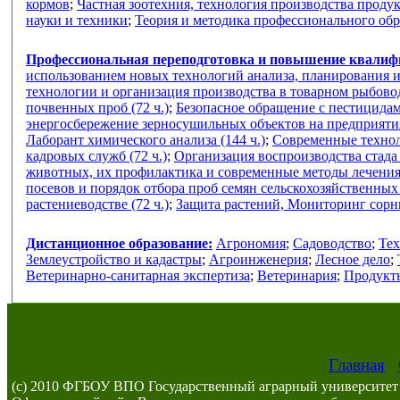
кормов
;
Частная зоотехния, технология производства проду
науки и техники
;
Теория и методика профессионального об
Профессиональная переподготовка и повышение квали
использованием новых технологий анализа, планирования и
технологии и организация производства в товарном рыбоводс
почвенных проб (72 ч.)
;
Безопасное обращение с пестицидам
энергосбережение зерносушильных объектов на предприяти
Лаборант химического анализа (144 ч.)
;
Современные техноло
кадровых служб (72 ч.)
;
Организация воспроизводства стада
животных, их профилактика и современные методы лечения 
посевов и порядок отбора проб семян сельскохозяйственных к
растениеводстве (72 ч.)
;
Защита растений, Мониторинг сорны
Дистанционное образование:
Агрономия
;
Садоводство
;
Тех
Землеустройство и кадастры
;
Агроинженерия
;
Лесное дело
;
Ветеринарно-санитарная экспертиза
;
Ветеринария
;
Продукты
Главная
(c) 2010 ФГБОУ ВПО Государственный аграрный университет 