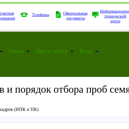
Информационно
тактная
Официальные
Телефоны
технический
ормация
документы
центр
Наука
Пресс-центр
Вход
 и порядок отбора проб сем
кадров (ИПК и ПК)