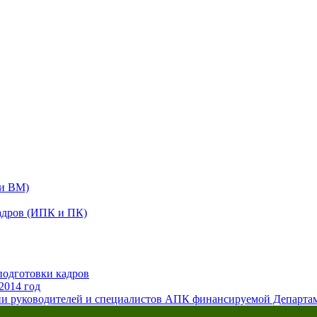
 и ВМ)
адров (ИПК и ПК)
подготовки кадров
2014 год
ии руководителей и специалистов АПК финансируемой Департ