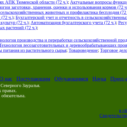
ях АПК Тюменской области (72 ч.)
;
Актуальные вопросы функци
гии заготовки, хранения, оценки и использования кормов (72 ч
 сельскохозяйственных животных и профилактика бесплодия (72 
(72 ч.)
;
Бухгалтерский учет и отчетность в сельскохозяйственны
ультур (72 ч.)
;
Автоматизация бухгалтерского учета (72 ч.)
;
Рес
х растений (72 ч.)
;
нология производства и переработки сельскохозяйственной про
Технология лесозаготовительных и деревообрабатывающих прои
 питания из растительного сырья
;
Товароведение
;
Торговое дел
О нас
Поступающим
Обучающимся
Наука
Пресс-
Северного Зауралья.
 правах.
обязательна.
в с
Свидетельство