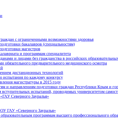
ти
граждан с ограниченными возможностями здоровья
одготовки бакалавров (специальностям)
подготовки магистров
калавриата и программам специалитета
анами и лицами без гражданства в российских образовательны
 обязательного предварительного медицинского осмотра
ий
нением дистанционных технологий
но испытания по каждому конкурсу
вления магистратуры в 2015 году
ям и направлениям подготовки граждан Республики Крым и горо
ам вступительных испытаний, проводимых университетом самост
«ГАУ Северного Зауралья»
БОУ ГАУ «Северного Зауралья»
о образовательным программам высшего профессионального обр