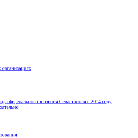
х организациях
да федерального значения Севастополя в 2014 году
оятельно
азования