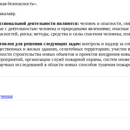
ая безопасность».
акалавр.
ссиональной деятельности являются:
человек и опасности, св
ые с деятельностью человека и природными явлениями; опасные
асностей, риска; методы, средства и силы спасения человека; 
товлен для решения следующих задач:
контроль и надзор за с
ественных и жилых зданиях, селитебных территориях; участие 
ости строительства новых объектов и проектов внедрения нов
роприятий, организации служб пожарной охраны, систем опове
аучных исследований в области новых способов тушения пожаро
учения