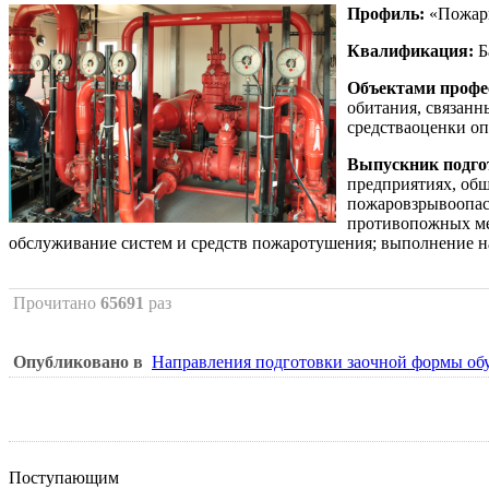
Профиль:
«Пожарн
Квалификация:
Б
Объектами профе
обитания, связанн
средстваоценки оп
Выпускник подго
предприятиях, общ
пожаровзрывоопасн
противопожных ме
обслуживание систем и средств пожаротушения; выполнение н
Прочитано
65691
раз
Опубликовано в
Направления подготовки заочной формы об
Поступающим