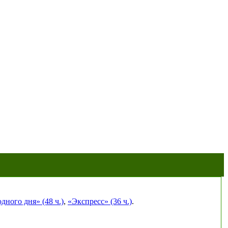
ного дня» (48 ч.)
,
«Экспресс» (36 ч.)
.