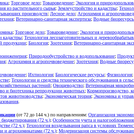
мика
;
Торговое дело
;
Товароведение
;
Экология и природопользов
ия из растительного сырья
;
Землеустройство и кадастры
;
Технол
атывающих производств
;
Лесное дело
;
Агрохимия и агропочвове
техния
;
Ветеринарно-санитарная экспертиза
;
Водные биоресурсы
омика
;
Торговое дело
;
Товароведение
;
Экология и природопольз
и кадастры
;
Технология лесозаготовительных и деревообрабаты
ой продукции
;
Биология
;
Зоотехния
;
Ветеринарно-санитарная экс
роинженерия
;
Природообустройство и водопользование
;
Продукт
мия
;
Агрохимия и агропочвоведение
;
Зоотехния
;
Водные биоресу
очвоведение
;
Ихтиология
;
Биологические ресурсы
;
Физиология
йстве
;
Технологии и средства технического обслуживания в сельс
охозяйственных растений
;
Овощеводство
;
Ветеринарная микробио
тво и биотехника репродукции животных
;
Кормопроизводство, к
ктов животноводства
;
Экономическая теория
;
Экономика и управ
разования
.
фикации
(от 72 до 144 ч.) по направлениям:
Организация экономич
 бюджетирования (72 ч.)
;
Особенности учета и налогообложения 
тве (72 ч.)
;
Технология возделывания рапса в условиях Тюменск
и и агрохимикатами (72 ч.)
;
Модернизация системы обслуживани