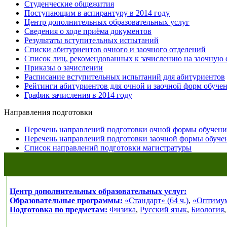
Студенческие общежития
Поступающим в аспирантуру в 2014 году
Центр дополнительных образовательных услуг
Сведения о ходе приёма документов
Результаты вступительных испытаний
Списки абитуриентов очного и заочного отделений
Список лиц, рекомендованных к зачислению на заочную
Приказы о зачислении
Расписание вступительных испытаний для абитуриентов
Рейтинги абитуриентов для очной и заочной форм обучен
График зачисления в 2014 году
Направления подготовки
Перечень направлений подготовки очной формы обучения
Перечень направлений подготовки заочной формы обучен
Список направлений подготовки магистратуры
Центр дополнительных образовательных услуг:
Образовательные программы:
«Стандарт» (64 ч.)
,
«Оптимум»
Подготовка по предметам:
Физика
,
Русский язык
,
Биология