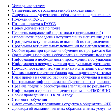
Устав университета
Свидетельство о государственной аккредитации
Лицензия на осуществление образовательной деятельнос
Положения ГАУСЗ
Правила приема в ГАУСЗ
Приём документов по почте
Перечень направлений подготовки (специальностей)
Особенности проведения вступительных испытаний для 
Программы вступительных испытаний по направлениям п
Программы вступительных испытаний по направлениям 
Особые права при приеме на обучение по программам ба
Организация получения образования иностранными гражд
Информация о необходимости прохождения поступающими
Информация о порядке учета индивидуальных достижен
Порядок проведения вступительных испытаний с приме
Минимальное количесво баллов для каждого вступитель
План приёма на очную, заочную формы обучения и напра
Контрольные цифры приема на обучение по специальност
Правила подачи и рассмотрения апелляций по результат
Информация о сроках проведения приема в ФГБОУ ВПО 
Сроки проведения ЕГЭ в 2014 году
Стоимость обучения
Смета стоимости проживания студента в общежитии ФГ
Договора об оказании платных образовательных услуг п