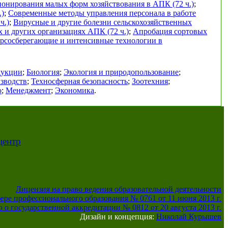
онирования малых форм хозяйствования в АПК (72 ч.)
;
.)
;
Современные методы управления персонала в работе
ч.)
;
Вирусные и другие болезни сельскохозяйственных
х и других организациях АПК (72 ч.)
;
Апробация сортовых
урсосберегающие и интенсивные технологии в
дукции
;
Биология
;
Экология и природопользование
;
зводств
;
Техносферная безопасность
;
Зоотехния
;
о
;
Менеджмент
;
Экономика
.
центр
Лицензия на право ведения образовательной деятельности
фере профессионального образования № 0761 от 11 июня 2013 г.
 о государственной аккредитации № 0812 от 20 августа 2013 г.
Дизайн и концепция:
Николай Курышев