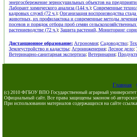
энергосбережение зерносушильных объектов на предприяти
Лаборант химического анализа (144 ч.)
;
Современные техноло
кадровых служб (72 ч.)
;
Организация воспроизводства стада
животных, их профилактика и современные методы лечения 
посевов и порядок отбора проб семян сельскохозяйственных к
растениеводстве (72 ч.)
;
Защита растений, Мониторинг сорны
Дистанционное образование:
Агрономия
;
Садоводство
;
Тех
Землеустройство и кадастры
;
Агроинженерия
;
Лесное дело
;
Ветеринарно-санитарная экспертиза
;
Ветеринария
;
Продукты
Главная
(c) 2010 ФГБОУ ВПО Государственный аграрный университет 
Официальный сайт. Все права защищены законом об авторских
При использовании материалов содержащихся на сайте ссылка 