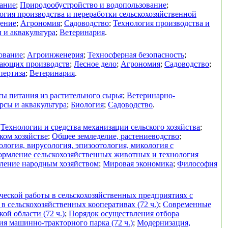
ание
;
Природообустройство и водопользование
;
огия производства и переработки сельскохозяйственной
дение
;
Агрономия
;
Садоводство
;
Технология производства и
 и аквакультура
;
Ветеринария
.
ование
;
Агроинженерия
;
Техносферная безопасность
;
вающих производств
;
Лесное дело
;
Агрономия
;
Садоводство
;
пертиза
;
Ветеринария
.
ы питания из растительного сырья
;
Ветеринарно-
рсы и аквакультура
;
Биология
;
Садоводство
.
;
Технологии и средства механизации сельского хозяйства
;
ком хозяйстве
;
Общее земледелие, растениеводство
;
логия, вирусология, эпизоотология, микология с
ормление сельскохозяйственных животных и технология
ление народным хозяйством
;
Мировая экономика
;
Философия
еской работы в сельскохозяйственных предприятиях с
в сельскохозяйственных кооперативах (72 ч.)
;
Современные
ой области (72 ч.)
;
Порядок осуществления отбора
я машинно-тракторного парка (72 ч.)
;
Модернизация,