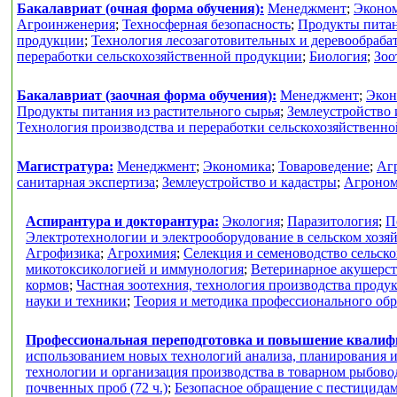
Бакалавриат (очная форма обучения):
Менеджмент
;
Эконо
Агроинженерия
;
Техносферная безопасность
;
Продукты питан
продукции
;
Технология лесозаготовительных и деревообраб
переработки сельскохозяйственной продукции
;
Биология
;
Зоо
Бакалавриат (заочная форма обучения):
Менеджмент
;
Экон
Продукты питания из растительного сырья
;
Землеустройство 
Технология производства и переработки сельскохозяйственн
Магистратура:
Менеджмент
;
Экономика
;
Товароведение
;
Аг
санитарная экспертиза
;
Землеустройство и кадастры
;
Агроно
Аспирантура и докторантура:
Экология
;
Паразитология
;
П
Электротехнологии и электрооборудование в сельском хозя
Агрофизика
;
Агрохимия
;
Селекция и семеноводство сельск
микотоксикологией и иммунология
;
Ветеринарное акушерс
кормов
;
Частная зоотехния, технология производства проду
науки и техники
;
Теория и методика профессионального об
Профессиональная переподготовка и повышение квали
использованием новых технологий анализа, планирования и
технологии и организация производства в товарном рыбоводс
почвенных проб (72 ч.)
;
Безопасное обращение с пестицидам