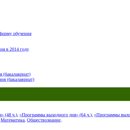
 форму обучения
ия в 2014 году
 (бакалавриат)
ия (бакалавриат)
 (48 ч.)
,
«Программы выходного дня» (64 ч.)
,
«Программы выход
,
Математика
,
Обществознание
.