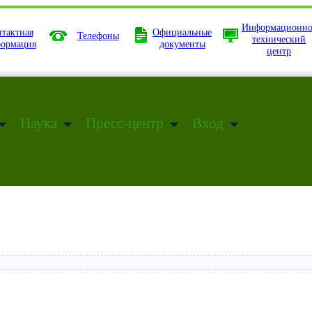
Информационно
тактная
Официальные
Телефоны
технический
ормация
документы
центр
Наука
Пресс-центр
Вход