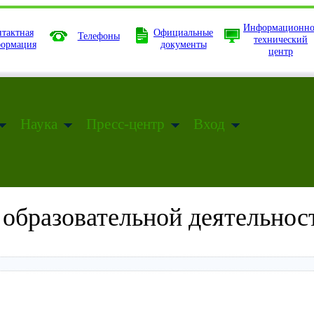
Информационно
тактная
Официальные
Телефоны
технический
ормация
документы
центр
Наука
Пресс-центр
Вход
 образовательной деятельнос