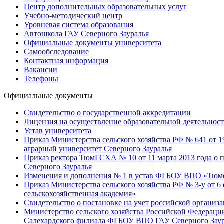
Центр дополнительных образовательных услуг
Учебно-методический центр
Уровневая система образования
Автошкола ГАУ Северного Зауралья
Официальные документы университета
Самообследование
Контактная информация
Вакансии
Телефоны
Официальные документы
Свидетельство о государственной аккредитации
Лицензия на осуществление образовательной деятельнос
Устав университета
Приказ Министерства сельского хозяйства РФ № 641 от 1
аграрный университет Северного Зауралья
Приказ ректора ТюмГСХА № 10 от 11 марта 2013 года о 
Северного Зауралья
Изменения и дополнения № 1 в устав ФГБОУ ВПО «Тюмен
Приказ Министерства сельского хозяйства РФ № 3-у от 
сельскохозяйственная академия»
Свидетельство о постановке на учет российской органи
Министерство сельского хозяйства Российской Федераци
Салехардского филиала ФГБОУ ВПО ГАУ Северного Заур