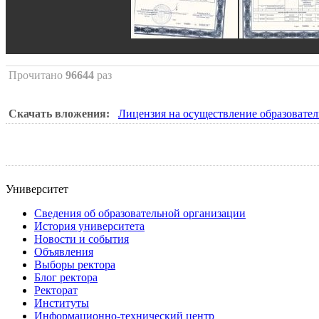
Прочитано
96644
раз
Скачать вложения:
Лицензия на осуществление образовате
Университет
Сведения об образовательной организации
История университета
Новости и события
Объявления
Выборы ректора
Блог ректора
Ректорат
Институты
Информационно-технический центр