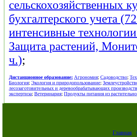
сельскохозяйственных кул
бухгалтерского учета (72
интенсивные технологии 
Защита растений, Монит
ч.)
;
Дистанционное образование:
Агрономия
;
Садоводство
;
Тех
Биология
;
Экология и природопользование
;
Землеустройств
лесозаготовительных и деревообрабатывающих производст
экспертиза
;
Ветеринария
;
Продукты питания из растительно
Главная