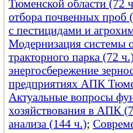
Тюменской области (72 ч
отбора почвенных проб (
с пестицидами и агрохим
Модернизация системы 
тракторного парка (72 ч.
энергосбережение зерно
предприятиях АПК Тюмен
Актуальные вопросы фу
хозяйствования в АПК (7
анализа (144 ч.)
;
Совреме