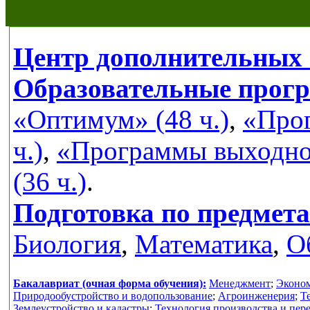
Центр дополнительных 
Образовательные прог
«Оптимум» (48 ч.)
,
«Прог
ч.)
,
«Программы выходног
(36 ч.)
.
Подготовка по предмет
Биология
,
Математика
,
О
Бакалавриат (очная форма обучения):
Менеджмент
;
Эконо
Природообустройство и водопользование
;
Агроинженерия
;
Т
Землеустройство и кадастры
;
Технология производства и пер