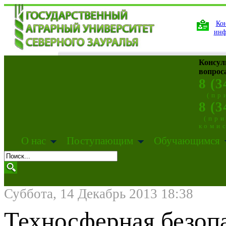
Кон
инф
Консул
вопрос
8 (3
(пр
8 (3
(пр
коми
О нас
Поступающим
Обучающимся
Суббота, 14 Декабрь 2013 18:38
Техносферная безоп