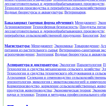
лесозаготовительных и деревообрабатывающих производств
;
Технология производства и переработки сельскохозяйственн
Водные биоресурсы и аквакультура
;
Ветеринария
.
Бакалавриат (заочная форма обучения):
Менеджмент
;
Экон
Агроинженерия
;
Техносферная безопасность
;
Продукты питан
лесозаготовительных и деревообрабатывающих производств
;
переработки сельскохозяйственной продукции
;
Биология
;
Зоо
Магистратура:
Менеджмент
;
Экономика
;
Товароведение
;
Аг
питания из растительного сырья
;
Ветеринарно-санитарная экс
агропочвоведение
;
Зоотехния
;
Водные биоресурсы и аквакуль
Аспирантура и докторантура:
Экология
;
Паразитология
;
П
Технологии и средства механизации сельского хозяйства
;
Эл
Технологии и средства технического обслуживания в сельск
Агрохимия
;
Селекция и семеноводство сельскохозяйственн
эпизоотология, микология с микотоксикологией и иммунол
Кормопроизводство, кормление сельскохозяйственных живо
продуктов животноводства
;
Экономическая теория
;
Экономи
науки и техники
;
Теория и методика профессионального об