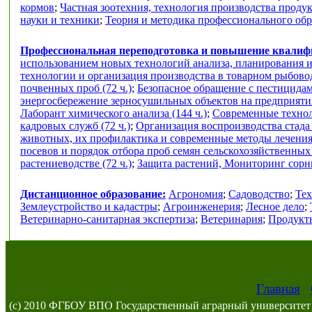
кормов
;
Частная зоотехния, технология производства проду
науки и техники
;
Теория и методика профессионального об
Профессиональная переподготовка и повышение квали
использованием новых технологий анализа, планирования и
технологии и организация производства в товарном рыбоводс
почвенных проб (72 ч.)
;
Безопасное обращение с пестицидам
энергосбережение зерносушильных объектов на предприяти
Лаборант химического анализа (144 ч.)
;
Современные техноло
кадровых служб (72 ч.)
;
Организация воспроизводства стада
животных, их профилактика и современные методы лечения 
посевов и порядок отбора проб семян сельскохозяйственных к
растениеводстве (72 ч.)
;
Защита растений, Мониторинг сорны
Дистанционное образование:
Агрономия
;
Садоводство
;
Тех
Землеустройство и кадастры
;
Агроинженерия
;
Лесное дело
;
Ветеринарно-санитарная экспертиза
;
Ветеринария
;
Продукты
Главная
(c) 2010 ФГБОУ ВПО Государственный аграрный университет 