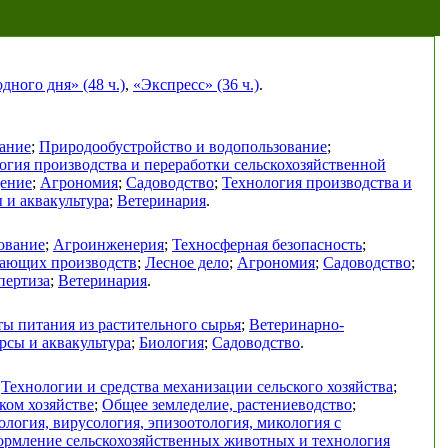
ного дня» (48 ч.)
,
«Экспресс» (36 ч.)
.
ание
;
Природообустройство и водопользование
;
огия производства и переработки сельскохозяйственной
дение
;
Агрономия
;
Садоводство
;
Технология производства и
 и аквакультура
;
Ветеринария
.
ование
;
Агроинженерия
;
Техносферная безопасность
;
вающих производств
;
Лесное дело
;
Агрономия
;
Садоводство
;
пертиза
;
Ветеринария
.
ы питания из растительного сырья
;
Ветеринарно-
рсы и аквакультура
;
Биология
;
Садоводство
.
;
Технологии и средства механизации сельского хозяйства
;
ком хозяйстве
;
Общее земледелие, растениеводство
;
логия, вирусология, эпизоотология, микология с
ормление сельскохозяйственных животных и технология