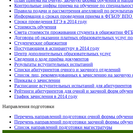
План приёма на очную, заочную формы обучения и напра
Контрольные цифры приема на обучение по специальност
Правила подачи и рассмотрения апелляций по результат
Информация о сроках проведения приема в ФГБОУ ВПО 
Сроки проведения ЕГЭ в 2014 году
Стоимость обучения
Смета стоимости проживания студента в общежитии ФГ
Договора об оказании платных образовательных услуг п
Студенческие общежития
Поступающим в аспирантуру в 2014 году
Центр дополнительных образовательных услуг
Сведения о ходе приёма документов
Результаты вступительных испытаний
Списки абитуриентов очного и заочного отделений
Список лиц, рекомендованных к зачислению на заочную
Приказы о зачислении
Расписание вступительных испытаний для абитуриентов
Рейтинги абитуриентов для очной и заочной форм обучен
График зачисления в 2014 году
Направления подготовки
Перечень направлений подготовки очной формы обучения
Перечень направлений подготовки заочной формы обучен
Список направлений подготовки магистратуры