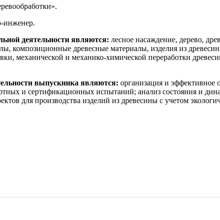
ревообработки».
-инженер.
льной деятельности являются:
лесное насаждение, дерево, дре
алы, композиционные древесные материалы, изделия из древесин
овки, механической и механико-химической переработки древеси
ельности выпускника являются:
организация и эффективное о
ртных и сертификационных испытаний; анализ состояния и дина
оектов для производства изделий из древесины с учетом экологи