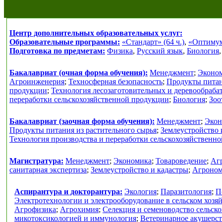
Центр дополнительных образовательных услуг:
Образовательные программы:
«Стандарт» (64 ч.)
,
«Оптимум»
Подготовка по предметам:
Физика
,
Русский язык
,
Биология
Бакалавриат (очная форма обучения):
Менеджмент
;
Эконо
Агроинженерия
;
Техносферная безопасность
;
Продукты питан
продукции
;
Технология лесозаготовительных и деревообраб
переработки сельскохозяйственной продукции
;
Биология
;
Зоо
Бакалавриат (заочная форма обучения):
Менеджмент
;
Экон
Продукты питания из растительного сырья
;
Землеустройство 
Технология производства и переработки сельскохозяйственн
Магистратура:
Менеджмент
;
Экономика
;
Товароведение
;
Аг
санитарная экспертиза
;
Землеустройство и кадастры
;
Агроно
Аспирантура и докторантура:
Экология
;
Паразитология
;
П
Электротехнологии и электрооборудование в сельском хозя
Агрофизика
;
Агрохимия
;
Селекция и семеноводство сельск
микотоксикологией и иммунология
;
Ветеринарное акушерс