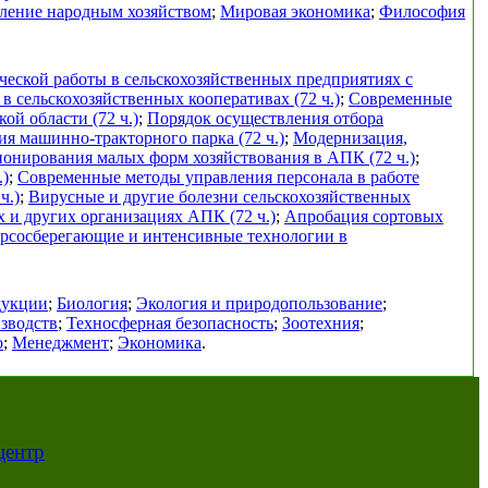
ление народным хозяйством
;
Мировая экономика
;
Философия
еской работы в сельскохозяйственных предприятиях с
в сельскохозяйственных кооперативах (72 ч.)
;
Современные
ой области (72 ч.)
;
Порядок осуществления отбора
я машинно-тракторного парка (72 ч.)
;
Модернизация,
онирования малых форм хозяйствования в АПК (72 ч.)
;
.)
;
Современные методы управления персонала в работе
ч.)
;
Вирусные и другие болезни сельскохозяйственных
х и других организациях АПК (72 ч.)
;
Апробация сортовых
урсосберегающие и интенсивные технологии в
дукции
;
Биология
;
Экология и природопользование
;
зводств
;
Техносферная безопасность
;
Зоотехния
;
о
;
Менеджмент
;
Экономика
.
центр