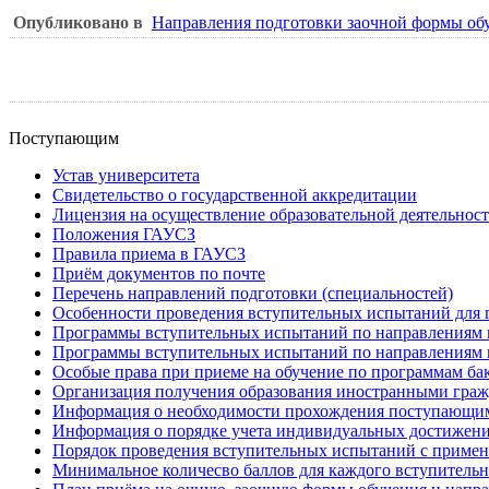
Опубликовано в
Направления подготовки заочной формы об
Поступающим
Устав университета
Свидетельство о государственной аккредитации
Лицензия на осуществление образовательной деятельнос
Положения ГАУСЗ
Правила приема в ГАУСЗ
Приём документов по почте
Перечень направлений подготовки (специальностей)
Особенности проведения вступительных испытаний для 
Программы вступительных испытаний по направлениям п
Программы вступительных испытаний по направлениям 
Особые права при приеме на обучение по программам ба
Организация получения образования иностранными гражд
Информация о необходимости прохождения поступающими
Информация о порядке учета индивидуальных достижен
Порядок проведения вступительных испытаний с приме
Минимальное количесво баллов для каждого вступитель