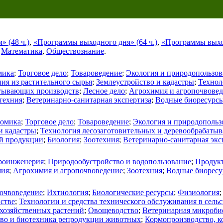
 (48 ч.)
,
«Программы выходного дня» (64 ч.)
,
«Программы выход
,
Математика
,
Обществознание
.
мика
;
Торговое дело
;
Товароведение
;
Экология и природопользов
ия из растительного сырья
;
Землеустройство и кадастры
;
Технол
атывающих производств
;
Лесное дело
;
Агрохимия и агропочвове
техния
;
Ветеринарно-санитарная экспертиза
;
Водные биоресурсы
омика
;
Торговое дело
;
Товароведение
;
Экология и природопольз
и кадастры
;
Технология лесозаготовительных и деревообрабаты
ой продукции
;
Биология
;
Зоотехния
;
Ветеринарно-санитарная экс
роинженерия
;
Природообустройство и водопользование
;
Продукт
мия
;
Агрохимия и агропочвоведение
;
Зоотехния
;
Водные биоресу
очвоведение
;
Ихтиология
;
Биологические ресурсы
;
Физиология
йстве
;
Технологии и средства технического обслуживания в сельс
охозяйственных растений
;
Овощеводство
;
Ветеринарная микробио
тво и биотехника репродукции животных
;
Кормопроизводство, к