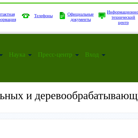
Информационно
тактная
Официальные
Телефоны
технический
ормация
документы
центр
Наука
Пресс-центр
Вход
льных и деревообрабатывающ