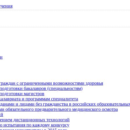
учения
ти
граждан с ограниченными возможностями здоровья
одготовки бакалавров (специальностям)
подготовки магистров
калавриата и программам специалитета
анами и лицами без гражданства в российских образовательны
 обязательного предварительного медицинского осмотра
ий
нением дистанционных технологий
но испытания по каждому конкурсу