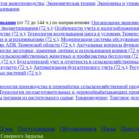
ктов животноводства
;
Экономическая теория
;
Экономика и управ
разования
.
фикации
(от 72 до 144 ч.) по направлениям:
Организация экономич
 бюджетирования (72 ч.)
;
Особенности учета и налогообложения 
тве (72 ч.)
;
Технология возделывания рапса в условиях Тюменск
и и агрохимикатами (72 ч.)
;
Модернизация системы обслуживани
ях АПК Тюменской области (72 ч.)
;
Актуальные вопросы функци
гии заготовки, хранения, оценки и использования кормов (72 ч
 сельскохозяйственных животных и профилактика бесплодия (72 
(72 ч.)
;
Бухгалтерский учет и отчетность в сельскохозяйственны
ультур (72 ч.)
;
Автоматизация бухгалтерского учета (72 ч.)
;
Рес
х растений (72 ч.)
;
нология производства и переработки сельскохозяйственной про
Технология лесозаготовительных и деревообрабатывающих прои
 питания из растительного сырья
;
Товароведение
;
Торговое дел
О нас
Поступающим
Обучающимся
Наука
Пресс-
Северного Зауралья.