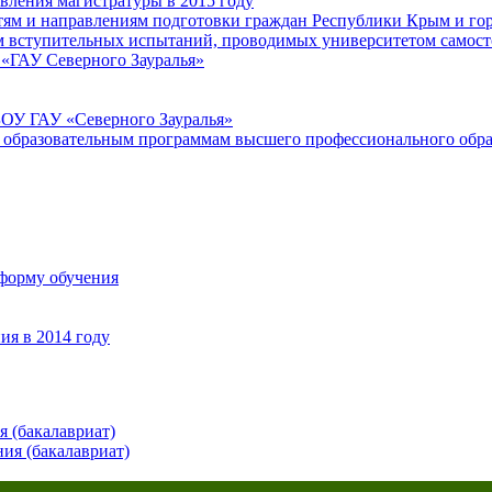
вления магистратуры в 2015 году
ям и направлениям подготовки граждан Республики Крым и горо
ам вступительных испытаний, проводимых университетом самост
«ГАУ Северного Зауралья»
БОУ ГАУ «Северного Зауралья»
о образовательным программам высшего профессионального обр
 форму обучения
ия в 2014 году
 (бакалавриат)
ия (бакалавриат)