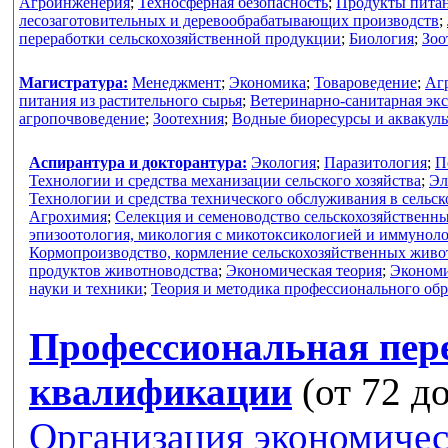
Агроинженерия
;
Техносферная безопасность
;
Продукты питан
лесозаготовительных и деревообрабатывающих производств
;
переработки сельскохозяйственной продукции
;
Биология
;
Зоо
Магистратура:
Менеджмент
;
Экономика
;
Товароведение
;
Аг
питания из растительного сырья
;
Ветеринарно-санитарная экс
агропочвоведение
;
Зоотехния
;
Водные биоресурсы и аквакуль
Аспирантура и докторантура:
Экология
;
Паразитология
;
П
Технологии и средства механизации сельского хозяйства
;
Эл
Технологии и средства технического обслуживания в сельск
Агрохимия
;
Селекция и семеноводство сельскохозяйственн
эпизоотология, микология с микотоксикологией и иммунол
Кормопроизводство, кормление сельскохозяйственных живо
продуктов животноводства
;
Экономическая теория
;
Экономи
науки и техники
;
Теория и методика профессионального об
Профессиональная пер
квалификации
(от 72 до
Организация экономичес