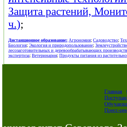
Защита растений, Монит
ч.)
;
Дистанционное образование:
Агрономия
;
Садоводство
;
Тех
Биология
;
Экология и природопользование
;
Землеустройств
лесозаготовительных и деревообрабатывающих производст
экспертиза
;
Ветеринария
;
Продукты питания из растительно
Главная
Поступа
Обучающ
Пресс-це