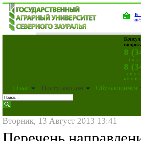
Кон
инф
Консул
вопрос
8 (3
(пр
8 (3
(пр
коми
О нас
Поступающим
Обучающимся
Вторник, 13 Август 2013 13:41
Перечень направлен