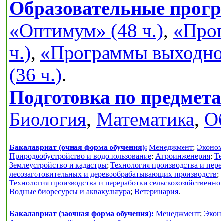
Образовательные прог
«Оптимум» (48 ч.)
,
«Прог
ч.)
,
«Программы выходног
(36 ч.)
.
Подготовка по предмет
Биология
,
Математика
,
О
Бакалавриат (очная форма обучения):
Менеджмент
;
Эконо
Природообустройство и водопользование
;
Агроинженерия
;
Т
Землеустройство и кадастры
;
Технология производства и пер
лесозаготовительных и деревообрабатывающих производств
;
Технология производства и переработки сельскохозяйственн
Водные биоресурсы и аквакультура
;
Ветеринария
.
Бакалавриат (заочная форма обучения):
Менеджмент
;
Экон