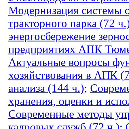
Модернизация системы 
тракторного парка (72 ч.
энергосбережение зерно
предприятиях АПК Тюмен
Актуальные вопросы фу
хозяйствования в АПК (7
анализа (144 ч.)
;
Совреме
хранения, оценки и испо
Современные методы упр
кадровых служб (72 ч.)
;