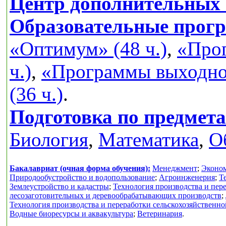
Центр дополнительных 
Образовательные прог
«Оптимум» (48 ч.)
,
«Прог
ч.)
,
«Программы выходног
(36 ч.)
.
Подготовка по предмет
Биология
,
Математика
,
О
Бакалавриат (очная форма обучения):
Менеджмент
;
Эконо
Природообустройство и водопользование
;
Агроинженерия
;
Т
Землеустройство и кадастры
;
Технология производства и пер
лесозаготовительных и деревообрабатывающих производств
;
Технология производства и переработки сельскохозяйственн
Водные биоресурсы и аквакультура
;
Ветеринария
.