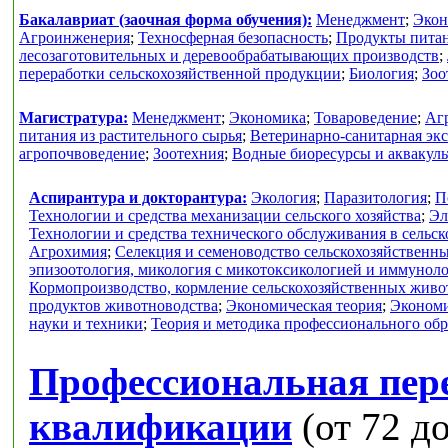
Бакалавриат (заочная форма обучения):
Менеджмент
;
Экон
Агроинженерия
;
Техносферная безопасность
;
Продукты питан
лесозаготовительных и деревообрабатывающих производств
;
переработки сельскохозяйственной продукции
;
Биология
;
Зоо
Магистратура:
Менеджмент
;
Экономика
;
Товароведение
;
Аг
питания из растительного сырья
;
Ветеринарно-санитарная экс
агропочвоведение
;
Зоотехния
;
Водные биоресурсы и аквакуль
Аспирантура и докторантура:
Экология
;
Паразитология
;
П
Технологии и средства механизации сельского хозяйства
;
Эл
Технологии и средства технического обслуживания в сельск
Агрохимия
;
Селекция и семеноводство сельскохозяйственн
эпизоотология, микология с микотоксикологией и иммунол
Кормопроизводство, кормление сельскохозяйственных живо
продуктов животноводства
;
Экономическая теория
;
Экономи
науки и техники
;
Теория и методика профессионального об
Профессиональная пер
квалификации
(от 72 до