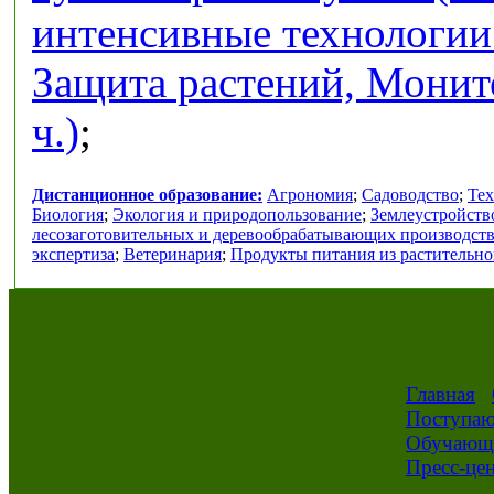
интенсивные технологии 
Защита растений, Монит
ч.)
;
Дистанционное образование:
Агрономия
;
Садоводство
;
Тех
Биология
;
Экология и природопользование
;
Землеустройств
лесозаготовительных и деревообрабатывающих производст
экспертиза
;
Ветеринария
;
Продукты питания из растительно
Главная
Поступа
Обучающ
Пресс-це