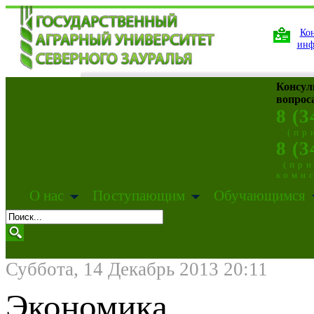
Кон
инф
Консул
вопрос
8 (3
(пр
8 (3
(пр
коми
О нас
Поступающим
Обучающимся
Суббота, 14 Декабрь 2013 20:11
Экономика