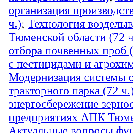
организация производств
ч.)
;
Технология возделыв
Тюменской области (72 ч
отбора почвенных проб (
с пестицидами и агрохим
Модернизация системы 
тракторного парка (72 ч.
энергосбережение зерно
предприятиях АПК Тюмен
Актуальные вопросы фу