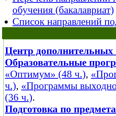
обучения (бакалавриат)
Список направлений по
Центр дополнительных 
Образовательные прог
«Оптимум» (48 ч.)
,
«Прог
ч.)
,
«Программы выходног
(36 ч.)
.
Подготовка по предмет