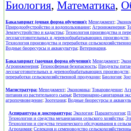
Биология
,
Математика
,
О
Бакалавриат (очная форма обучения):
Менеджмент
;
Эконо
Природообустройство и водопользование
;
Агроинженерия
;
Т
Землеустройство и кадастры
;
Технология производства и пер
лесозаготовительных и деревообрабатывающих производств
;
Технология производства и переработки сельскохозяйственн
Водные биоресурсы и аквакультура
;
Ветеринария
.
Бакалавриат (заочная форма обучения):
Менеджмент
;
Экон
Агроинженерия
;
Техносферная безопасность
;
Продукты питан
лесозаготовительных и деревообрабатывающих производств
;
переработки сельскохозяйственной продукции
;
Биология
;
Зоо
Магистратура:
Менеджмент
;
Экономика
;
Товароведение
;
Аг
питания из растительного сырья
;
Ветеринарно-санитарная экс
агропочвоведение
;
Зоотехния
;
Водные биоресурсы и аквакуль
Аспирантура и докторантура:
Экология
;
Паразитология
;
П
Технологии и средства механизации сельского хозяйства
;
Эл
Технологии и средства технического обслуживания в сельск
Агрохимия
;
Селекция и семеноводство сельскохозяйственн