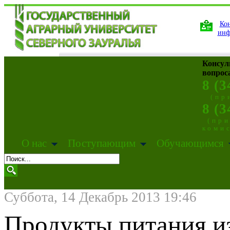
Кон
инф
Консул
вопрос
8 (3
(пр
8 (3
(пр
коми
О нас
Поступающим
Обучающимся
Суббота, 14 Декабрь 2013 19:46
Продукты питания из