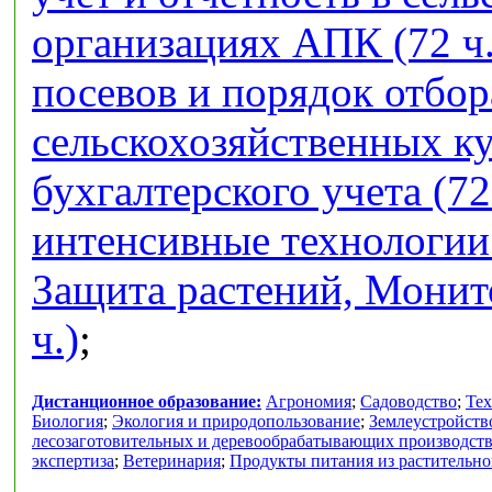
организациях АПК (72 ч.
посевов и порядок отбор
сельскохозяйственных кул
бухгалтерского учета (72
интенсивные технологии 
Защита растений, Монит
ч.)
;
Дистанционное образование:
Агрономия
;
Садоводство
;
Тех
Биология
;
Экология и природопользование
;
Землеустройств
лесозаготовительных и деревообрабатывающих производст
экспертиза
;
Ветеринария
;
Продукты питания из растительно