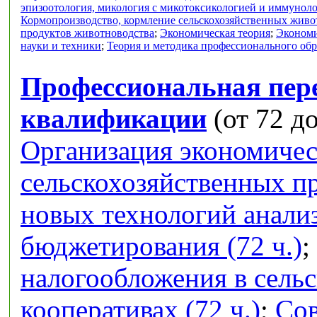
эпизоотология, микология с микотоксикологией и иммунол
Кормопроизводство, кормление сельскохозяйственных живо
продуктов животноводства
;
Экономическая теория
;
Экономи
науки и техники
;
Теория и методика профессионального об
Профессиональная пер
квалификации
(от 72 до
Организация экономичес
сельскохозяйственных п
новых технологий анализ
бюджетирования (72 ч.)
;
налогообложения в сель
кооперативах (72 ч.)
;
Сов