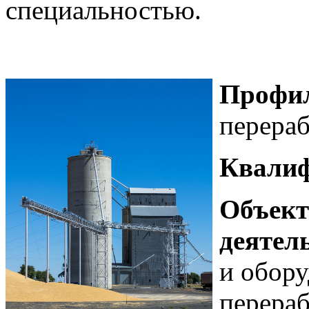
специальностью.
Профи
перераб
Квалиф
Объект
деятел
и обору
перераб