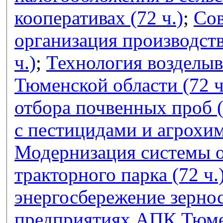
кооперативах (72 ч.)
;
Сов
организация производств
ч.)
;
Технология возделыв
Тюменской области (72 ч
отбора почвенных проб (
с пестицидами и агрохим
Модернизация системы 
тракторного парка (72 ч.
энергосбережение зерно
предприятиях АПК Тюмен