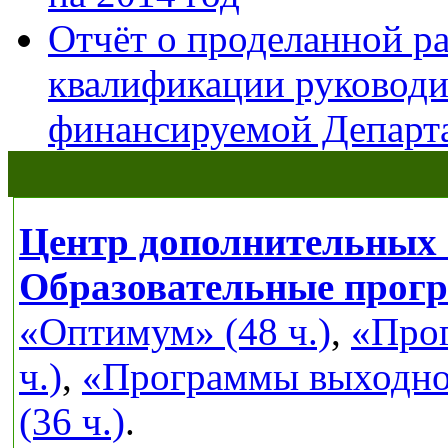
Отчёт о проделанной р
квалификации руководи
финансируемой Депар
Центр дополнительных 
Образовательные прог
«Оптимум» (48 ч.)
,
«Прог
ч.)
,
«Программы выходног
(36 ч.)
.