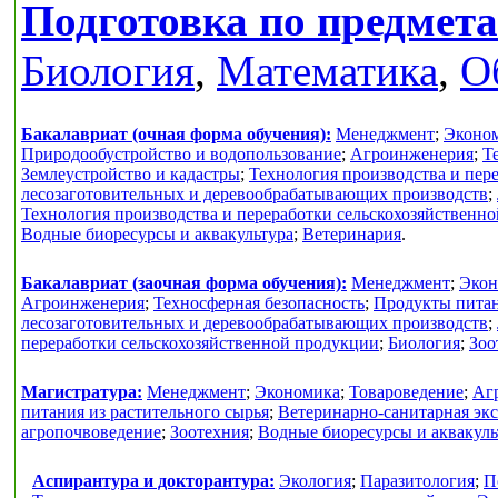
Подготовка по предмет
Биология
,
Математика
,
О
Бакалавриат (очная форма обучения):
Менеджмент
;
Эконо
Природообустройство и водопользование
;
Агроинженерия
;
Т
Землеустройство и кадастры
;
Технология производства и пер
лесозаготовительных и деревообрабатывающих производств
;
Технология производства и переработки сельскохозяйственн
Водные биоресурсы и аквакультура
;
Ветеринария
.
Бакалавриат (заочная форма обучения):
Менеджмент
;
Экон
Агроинженерия
;
Техносферная безопасность
;
Продукты питан
лесозаготовительных и деревообрабатывающих производств
;
переработки сельскохозяйственной продукции
;
Биология
;
Зоо
Магистратура:
Менеджмент
;
Экономика
;
Товароведение
;
Аг
питания из растительного сырья
;
Ветеринарно-санитарная экс
агропочвоведение
;
Зоотехния
;
Водные биоресурсы и аквакуль
Аспирантура и докторантура:
Экология
;
Паразитология
;
П