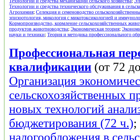
Технологии и средства механизации сельского хозяйства
;
Эл
Технологии и средства технического обслуживания в сельск
Агрохимия
;
Селекция и семеноводство сельскохозяйственн
эпизоотология, микология с микотоксикологией и иммунол
Кормопроизводство, кормление сельскохозяйственных живо
продуктов животноводства
;
Экономическая теория
;
Экономи
науки и техники
;
Теория и методика профессионального об
Профессиональная пер
квалификации
(от 72 до
Организация экономичес
сельскохозяйственных п
новых технологий анализ
бюджетирования (72 ч.)
;
налогообложения в сель