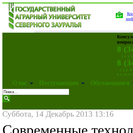
Кон
инф
Консул
вопрос
8 (3
(пр
8 (3
(пр
коми
О нас
Поступающим
Обучающимся
Суббота, 14 Декабрь 2013 13:16
Современные технол