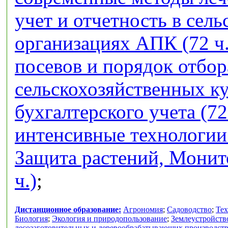
учет и отчетность в сел
организациях АПК (72 ч.
посевов и порядок отбор
сельскохозяйственных кул
бухгалтерского учета (72
интенсивные технологии 
Защита растений, Монит
ч.)
;
Дистанционное образование:
Агрономия
;
Садоводство
;
Тех
Биология
;
Экология и природопользование
;
Землеустройств
лесозаготовительных и деревообрабатывающих производст