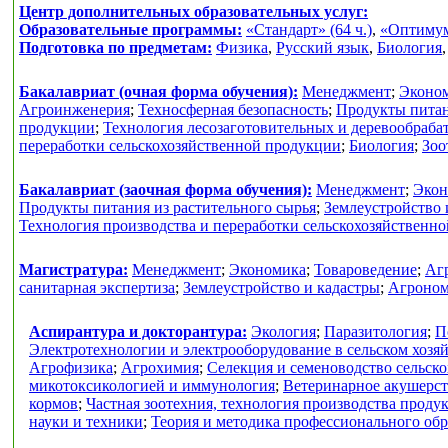
Центр дополнительных образовательных услуг:
Образовательные программы:
«Стандарт» (64 ч.)
,
«Оптимум»
Подготовка по предметам:
Физика
,
Русский язык
,
Биология
Бакалавриат (очная форма обучения):
Менеджмент
;
Эконо
Агроинженерия
;
Техносферная безопасность
;
Продукты питан
продукции
;
Технология лесозаготовительных и деревообраб
переработки сельскохозяйственной продукции
;
Биология
;
Зоо
Бакалавриат (заочная форма обучения):
Менеджмент
;
Экон
Продукты питания из растительного сырья
;
Землеустройство 
Технология производства и переработки сельскохозяйственн
Магистратура:
Менеджмент
;
Экономика
;
Товароведение
;
Аг
санитарная экспертиза
;
Землеустройство и кадастры
;
Агроно
Аспирантура и докторантура:
Экология
;
Паразитология
;
П
Электротехнологии и электрооборудование в сельском хозя
Агрофизика
;
Агрохимия
;
Селекция и семеноводство сельск
микотоксикологией и иммунология
;
Ветеринарное акушерс
кормов
;
Частная зоотехния, технология производства проду
науки и техники
;
Теория и методика профессионального об