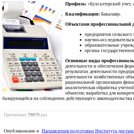
Профиль:
«Бухгалтерский учет, а
Квалификация:
Бакалавр.
Объектами профессиональной д
предприятия сельского
научно-исследовательс
образовательные учреж
органы государственног
Основные виды профессиональн
деятельности и обеспечения фор
результатах деятельности предп
деятельности хозяйственных объ
рациональной организации фина
аналитическая обработка учетн
объектов; выработка для конкре
базирующейся на соблюдении действующего законодательства 
Прочитано
79079
раз
Опубликовано в
Направления подготовки Института дистан