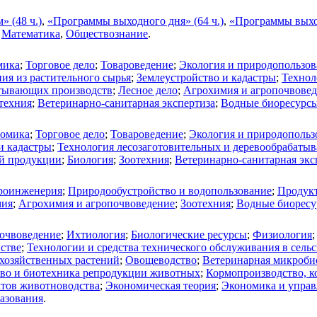
 (48 ч.)
,
«Программы выходного дня» (64 ч.)
,
«Программы выход
,
Математика
,
Обществознание
.
мика
;
Торговое дело
;
Товароведение
;
Экология и природопользов
ия из растительного сырья
;
Землеустройство и кадастры
;
Технол
атывающих производств
;
Лесное дело
;
Агрохимия и агропочвове
техния
;
Ветеринарно-санитарная экспертиза
;
Водные биоресурсы
омика
;
Торговое дело
;
Товароведение
;
Экология и природопольз
и кадастры
;
Технология лесозаготовительных и деревообрабаты
ой продукции
;
Биология
;
Зоотехния
;
Ветеринарно-санитарная экс
роинженерия
;
Природообустройство и водопользование
;
Продукт
мия
;
Агрохимия и агропочвоведение
;
Зоотехния
;
Водные биоресу
очвоведение
;
Ихтиология
;
Биологические ресурсы
;
Физиология
йстве
;
Технологии и средства технического обслуживания в сельс
охозяйственных растений
;
Овощеводство
;
Ветеринарная микробио
тво и биотехника репродукции животных
;
Кормопроизводство, к
ктов животноводства
;
Экономическая теория
;
Экономика и управ
разования
.