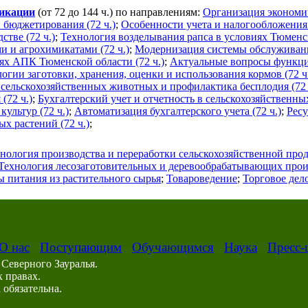
фикации
(от 72 до 144 ч.) по направлениям:
Организация экономич
 бюджетирования (72 ч.)
;
Особенности учета и налогообложения 
тве (72 ч.)
;
Технология возделывания рапса в условиях Тюменск
и и агрохимикатами (72 ч.)
;
Модернизация системы обслуживани
ях АПК Тюменской области (72 ч.)
;
Актуальные вопросы функци
гии заготовки, хранения, оценки и использования кормов (72 ч
 сельскохозяйственных животных и профилактика бесплодия (72 
(72 ч.)
;
Бухгалтерский учет и отчетность в сельскохозяйственны
ультур (72 ч.)
;
Автоматизация бухгалтерского учета (72 ч.)
;
Рес
х растений (72 ч.)
;
нология производства и переработки сельскохозяйственной про
Технология лесозаготовительных и деревообрабатывающих прои
 питания из растительного сырья
;
Товароведение
;
Торговое дел
О нас
Поступающим
Обучающимся
Наука
Пресс-
Северного Зауралья.
 правах.
обязательна.