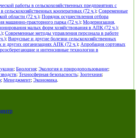
еской работы в сельскохозяйственных предприятиях с
в сельскохозяйственных кооперативах (72 ч.)
;
Современные
ой области (72 ч.)
;
Порядок осуществления отбора
я машинно-тракторного парка (72 ч.)
;
Модернизация,
онирования малых форм хозяйствования в АПК (72 ч.)
;
.)
;
Современные методы управления персонала в работе
ч.)
;
Вирусные и другие болезни сельскохозяйственных
х и других организациях АПК (72 ч.)
;
Апробация сортовых
урсосберегающие и интенсивные технологии в
дукции
;
Биология
;
Экология и природопользование
;
зводств
;
Техносферная безопасность
;
Зоотехния
;
о
;
Менеджмент
;
Экономика
.
центр