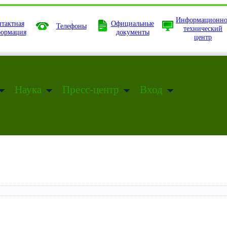
Информационно
тактная
Официальные
Телефоны
технический
ормация
документы
центр
Наука
Пресс-центр
Вход