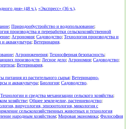
ного дня» (48 ч.)
,
«Экспресс» (36 ч.)
.
ание
;
Природообустройство и водопользование
;
огия производства и переработки сельскохозяйственной
дение
;
Агрономия
;
Садоводство
;
Технология производства и
 и аквакультура
;
Ветеринария
.
ование
;
Агроинженерия
;
Техносферная безопасность
;
вающих производств
;
Лесное дело
;
Агрономия
;
Садоводство
;
пертиза
;
Ветеринария
.
ы питания из растительного сырья
;
Ветеринарно-
рсы и аквакультура
;
Биология
;
Садоводство
.
;
Технологии и средства механизации сельского хозяйства
;
ком хозяйстве
;
Общее земледелие, растениеводство
;
логия, вирусология, эпизоотология, микология с
ормление сельскохозяйственных животных и технология
ление народным хозяйством
;
Мировая экономика
;
Философия