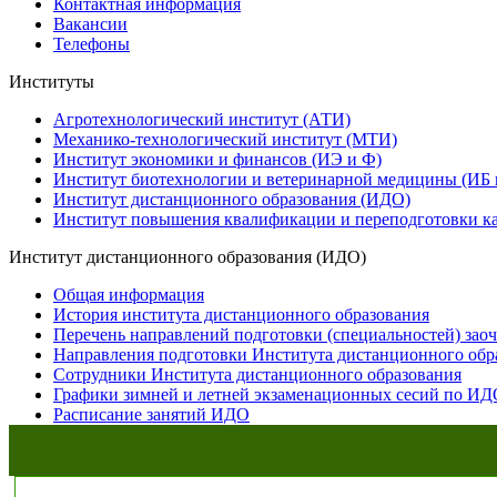
Контактная информация
Вакансии
Телефоны
Институты
Агротехнологический институт (АТИ)
Механико-технологический институт (МТИ)
Институт экономики и финансов (ИЭ и Ф)
Институт биотехнологии и ветеринарной медицины (ИБ
Институт дистанционного образования (ИДО)
Институт повышения квалификации и переподготовки к
Институт дистанционного образования (ИДО)
Общая информация
История института дистанционного образования
Перечень направлений подготовки (специальностей) за
Направления подготовки Института дистанционного обр
Сотрудники Института дистанционного образования
Графики зимней и летней экзаменационных сесий по ИДО
Расписание занятий ИДО