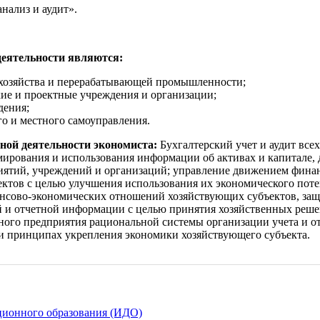
нализ и аудит».
еятельности являются:
 хозяйства и перерабатывающей промышленности;
кие и проектные учреждения и организации;
дения;
о и местного самоуправления.
ой деятельности экономиста:
Бухгалтерский учет и аудит все
мирования и использования информации об активах и капитале,
риятий, учреждений и организаций; управление движением фина
ектов с целью улучшения использования их экономического пот
нсово-экономических отношений хозяйствующих субъектов, защ
ой и отчетной информации с целью принятия хозяйственных ре
тного предприятия рациональной системы организации учета и о
и принципах укрепления экономики хозяйствующего субъекта.
ционного образования (ИДО)