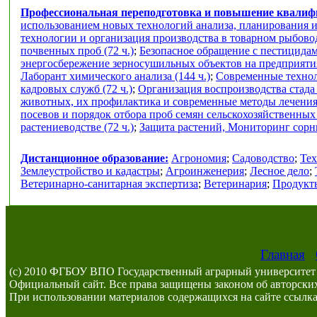
Профессиональная переподготовка и повышение квали
использованием новых технологий анализа, планирования и
технологии и организация производства в товарном рыбоводс
почвенных проб (72 ч.)
;
Безопасное обращение с пестицидам
энергосбережение зерносушильных объектов на предприяти
Лаборант химического анализа (144 ч.)
;
Современные техноло
кадровых служб (72 ч.)
;
Организация воспроизводства стада
животных, их профилактика и современные методы лечения 
посевов и порядок отбора проб семян сельскохозяйственных к
растениеводстве (72 ч.)
;
Защита растений, Мониторинг сорны
Дистанционное образование:
Агрономия
;
Садоводство
;
Тех
Землеустройство и кадастры
;
Агроинженерия
;
Лесное дело
;
Ветеринарно-санитарная экспертиза
;
Ветеринария
;
Продукты
Главная
(c) 2010 ФГБОУ ВПО Государственный аграрный университет 
Официальный сайт. Все права защищены законом об авторских
При использовании материалов содержащихся на сайте ссылка 