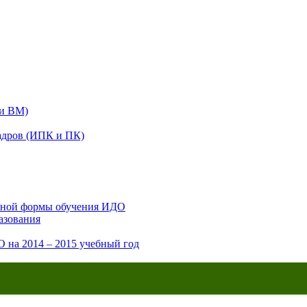
 и ВМ)
адров (ИПК и ПК)
очной формы обучения ИДО
азования
 на 2014 – 2015 учебный год