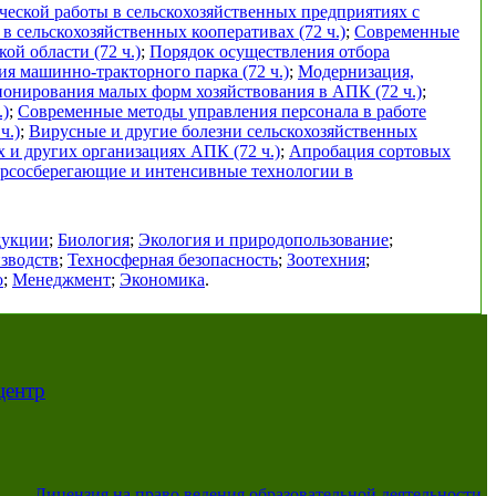
еской работы в сельскохозяйственных предприятиях с
в сельскохозяйственных кооперативах (72 ч.)
;
Современные
ой области (72 ч.)
;
Порядок осуществления отбора
я машинно-тракторного парка (72 ч.)
;
Модернизация,
онирования малых форм хозяйствования в АПК (72 ч.)
;
.)
;
Современные методы управления персонала в работе
ч.)
;
Вирусные и другие болезни сельскохозяйственных
х и других организациях АПК (72 ч.)
;
Апробация сортовых
урсосберегающие и интенсивные технологии в
дукции
;
Биология
;
Экология и природопользование
;
зводств
;
Техносферная безопасность
;
Зоотехния
;
о
;
Менеджмент
;
Экономика
.
центр
Лицензия на право ведения образовательной деятельности