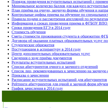
Порядок проведения вступительных испытаний с приме
Минимальное количесво баллов для каждого вступитель
План приёма на очную, заочную формы обучения и напра
Контрольные цифры приема на обучение по специальност
Правила подачи и рассмотрения апелляций по результат
Информация о сроках проведения приема в ФГБОУ ВПО 
Сроки проведения ЕГЭ в 2014 году
Стоимость обучения
Смета стоимости проживания студента в общежитии ФГ
Договора об оказании платных образовательных услуг п
Студенческие общежития
Поступающим в аспирантуру в 2014 году
Центр дополнительных образовательных услуг
Сведения о ходе приёма документов
Результаты вступительных испытаний
Списки абитуриентов очного и заочного отделений
Список лиц, рекомендованных к зачислению на заочную
Приказы о зачислении
Расписание вступительных испытаний для абитуриентов
Рейтинги абитуриентов для очной и заочной форм обучен
График зачисления в 2014 году