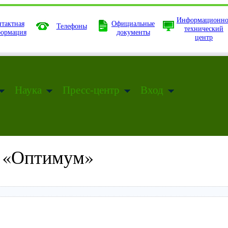
Информационно
тактная
Официальные
Телефоны
технический
ормация
документы
центр
Наука
Пресс-центр
Вход
а «Оптимум»