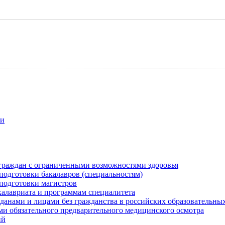
ти
граждан с ограниченными возможностями здоровья
одготовки бакалавров (специальностям)
подготовки магистров
калавриата и программам специалитета
анами и лицами без гражданства в российских образовательны
 обязательного предварительного медицинского осмотра
ий