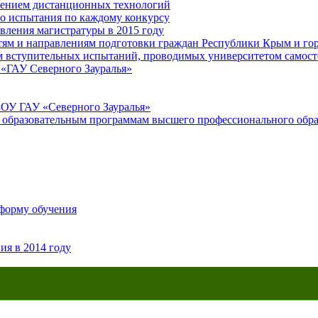
нением дистанционных технологий
но испытания по каждому конкурсу
вления магистратуры в 2015 году
ям и направлениям подготовки граждан Республики Крым и горо
ам вступительных испытаний, проводимых университетом самост
«ГАУ Северного Зауралья»
БОУ ГАУ «Северного Зауралья»
о образовательным программам высшего профессионального обр
 форму обучения
ия в 2014 году