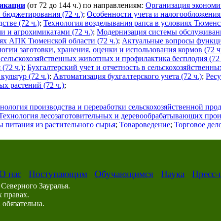
фикации
(от 72 до 144 ч.) по направлениям:
Организация экономич
 бюджетирования (72 ч.)
;
Особенности учета и налогообложения 
тве (72 ч.)
;
Технология возделывания рапса в условиях Тюменск
и и агрохимикатами (72 ч.)
;
Модернизация системы обслуживани
ях АПК Тюменской области (72 ч.)
;
Актуальные вопросы функци
гии заготовки, хранения, оценки и использования кормов (72 ч
 сельскохозяйственных животных и профилактика бесплодия (72 
(72 ч.)
;
Бухгалтерский учет и отчетность в сельскохозяйственны
ультур (72 ч.)
;
Автоматизация бухгалтерского учета (72 ч.)
;
Рес
х растений (72 ч.)
;
нология производства и переработки сельскохозяйственной про
Технология лесозаготовительных и деревообрабатывающих прои
 питания из растительного сырья
;
Товароведение
;
Торговое дел
О нас
Поступающим
Обучающимся
Наука
Пресс-
Северного Зауралья.
 правах.
обязательна.