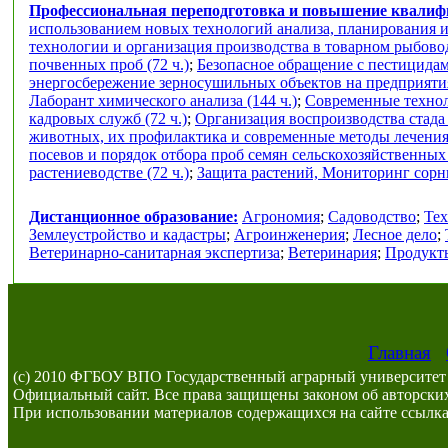
Профессиональная переподготовка и повышение квали
использованием новых технологий анализа, планирования и
технологии и организация производства в товарном рыбоводс
почвенных проб (72 ч.)
;
Безопасное обращение с пестицидам
энергосбережение зерносушильных объектов на предприяти
Лаборант химического анализа (144 ч.)
;
Современные техноло
кадровых служб (72 ч.)
;
Организация воспроизводства стада
животных, их профилактика и современные методы лечения 
посевов и порядок отбора проб семян сельскохозяйственных к
растениеводстве (72 ч.)
;
Защита растений, Мониторинг сорны
Дистанционное образование:
Агрономия
;
Садоводство
;
Тех
Землеустройство и кадастры
;
Агроинженерия
;
Лесное дело
;
Ветеринарно-санитарная экспертиза
;
Ветеринария
;
Продукты
Главная
(c) 2010 ФГБОУ ВПО Государственный аграрный университет 
Официальный сайт. Все права защищены законом об авторских
При использовании материалов содержащихся на сайте ссылка 