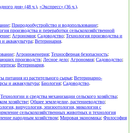
ного дня» (48 ч.)
,
«Экспресс» (36 ч.)
.
ание
;
Природообустройство и водопользование
;
огия производства и переработки сельскохозяйственной
дение
;
Агрономия
;
Садоводство
;
Технология производства и
 и аквакультура
;
Ветеринария
.
ование
;
Агроинженерия
;
Техносферная безопасность
;
вающих производств
;
Лесное дело
;
Агрономия
;
Садоводство
;
пертиза
;
Ветеринария
.
ы питания из растительного сырья
;
Ветеринарно-
рсы и аквакультура
;
Биология
;
Садоводство
.
;
Технологии и средства механизации сельского хозяйства
;
ком хозяйстве
;
Общее земледелие, растениеводство
;
логия, вирусология, эпизоотология, микология с
ормление сельскохозяйственных животных и технология
ление народным хозяйством
;
Мировая экономика
;
Философия