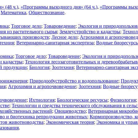
 (48 ч.)
,
«Программы выходного дня» (64 ч.)
,
«Программы выход
,
Математика
,
Обществознание
.
мика
;
Торговое дело
;
Товароведение
;
Экология и природопользов
ия из растительного сырья
;
Землеустройство и кадастры
;
Технол
атывающих производств
;
Лесное дело
;
Агрохимия и агропочвове
техния
;
Ветеринарно-санитарная экспертиза
;
Водные биоресурсы
омика
;
Торговое дело
;
Товароведение
;
Экология и природопольз
и кадастры
;
Технология лесозаготовительных и деревообрабаты
ой продукции
;
Биология
;
Зоотехния
;
Ветеринарно-санитарная экс
роинженерия
;
Природообустройство и водопользование
;
Продукт
мия
;
Агрохимия и агропочвоведение
;
Зоотехния
;
Водные биоресу
очвоведение
;
Ихтиология
;
Биологические ресурсы
;
Физиология
йстве
;
Технологии и средства технического обслуживания в сельс
охозяйственных растений
;
Овощеводство
;
Ветеринарная микробио
тво и биотехника репродукции животных
;
Кормопроизводство, к
ктов животноводства
;
Экономическая теория
;
Экономика и управ
разования
.