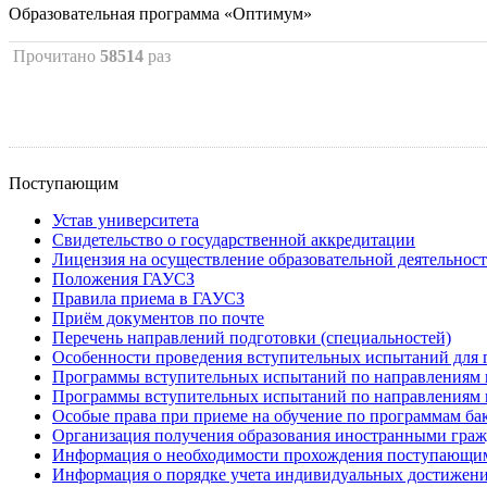
Образовательная программа «Оптимум»
Прочитано
58514
раз
Поступающим
Устав университета
Свидетельство о государственной аккредитации
Лицензия на осуществление образовательной деятельнос
Положения ГАУСЗ
Правила приема в ГАУСЗ
Приём документов по почте
Перечень направлений подготовки (специальностей)
Особенности проведения вступительных испытаний для 
Программы вступительных испытаний по направлениям п
Программы вступительных испытаний по направлениям 
Особые права при приеме на обучение по программам ба
Организация получения образования иностранными гражд
Информация о необходимости прохождения поступающими
Информация о порядке учета индивидуальных достижен